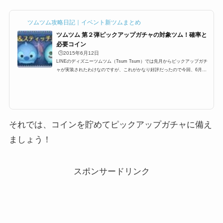
ツムツム攻略日記｜イベント新ツムまとめ
ツムツム 第２弾ピックアップガチャの対象ツム！確率と
必要コイン
🕒️2015年6月12日
LINEのディズニーツムツム（Tsum Tsum）では先月からピックアップガチ
ャが実装されたわけなのですが、これがかなり好評だったので今回、6月に
も行われるようなのですが既に対象ツムのリーク情報があったので紹介した
いと思います2015年6月12日11:00～よりピックアップガチャ第2弾スタート
ピックアップガチャって？ピックアップガチャとは、特定のツム数種類をピ
ックアップしそのツムしか出ないガチャであり、数の上限も決まってあるの
で、すべて引き当てるとチケットがもらえるっていうガチャ。前回は2015年
5月で人気のハチプー、アナ...
それでは、コインを貯めてピックアップガチャに備え
ましょう！
スポンサードリンク