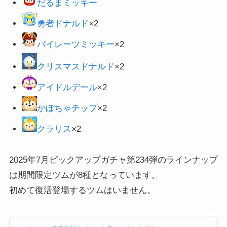
だるまミッキー
勇者ドナルド
×2
パイレーツミッキー
×2
クリスマスドナルド
×2
アイドルデ
ール
×2
かぼちゃチップ
×2
クラリス
×2
2025年7月ピックアップガチャ第234弾のラインナップ
は期間限定ツムが8種となっています。
初めて復活登場するツムはいません。