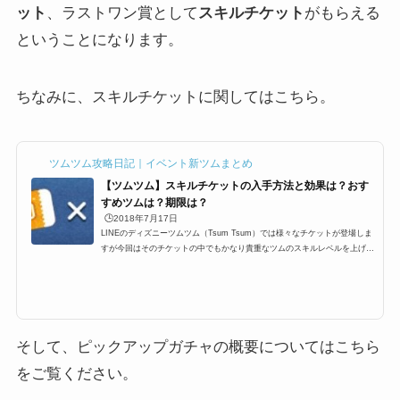
ット
、ラストワン賞として
スキルチケット
がもらえる
ということになります。
ちなみに、スキルチケットに関してはこちら。
ツムツム攻略日記｜イベント新ツムまとめ
【ツムツム】スキルチケットの入手方法と効果は？おす
すめツムは？期限は？
🕒️2018年7月17日
LINEのディズニーツムツム（Tsum Tsum）では様々なチケットが登場しま
すが今回はそのチケットの中でもかなり貴重なツムのスキルレベルを上げる
ことが出来る「スキルチケット」というものが登場します。基本的にはイベ
ントやビンゴの報酬などでしか手に入らない代物でありますが、スキルチケ
ットとは？使い方、本当に入手方法はビンゴやイベントだけなの？そして期
限などを紹介していきます＾＾なお、チケット一覧はこちらにまとめてあり
ます。ツムツムのチケットの種類と一覧スキルチケットって何？どういった
効果があるの？では、スキ...
そして、ピックアップガチャの概要についてはこちら
をご覧ください。