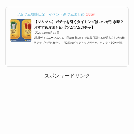
ツムツム攻略日記｜イベント新ツムまとめ
1 User
【ツムツム】ガチャを引くタイミングはいつが引き時？
おすすめ度まとめ【ツムツムガチャ】
🕒️2024年6月13日
LINEディズニーツムツム（Tsum Tsum）では毎月新ツムが追加されその確
率アップが行われたり、月2回のピックアップガチャ、セレクトBOXが開催
されます。ここ最近では上記のパターンが定例化されており、大体スケジュ
ールが予想できるようになったのですが、果たしてガチャは引くべきなの
か？ここでは、プレミアムBOX確率アップ・ピックアップガチャ・セレクト
BOXの3つのガチャは引くべきなのか、引くタイミングのおすすめをまとめ
ています。ツムツムにおけるガチャを引くタイミングLINEディズニーツム
ツム（Tsum Tsum）では毎月新ツムが...
スポンサードリンク