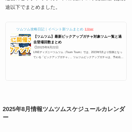
途以下でまとめました。
ツムツム攻略日記｜イベント新ツムまとめ
1 User
【ツムツム】最新ピックアップガチャ対象ツム一覧と過
去登場回数まとめ
🕒️2025年9月22日
LINEディズニーツムツム（Tsum Tsum）では、2015年5月より恒例となっ
ている「ピックアップガチャ」。ツムツムピックアップガチャは、予め出る
ツムが決まっており、大抵450,000コインあれば全部のツムを手に入れるこ
とができて、さらにスキルチケットが貰えるという大変嬉しいガチャなので
すが、今回は過去から最新のピックアップガチャまで一覧にしてみました。
過去ツムツムピックアップガチャ対象ツム一覧2015年5月に第一弾が開催さ
れてから、ずっと毎月1回開催されているピックアップガチャ。そのピック
アップガチャの過去開催分のま...
2025年8月情報ツムツムスケジュールカレンダ
ー