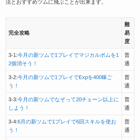
法とおすすめツムに飛ぶことが出来ます。
難
完全攻略
易
度
3-1:
今月の新ツムで1プレイでマジカルボムを1
普
2個消そう！
通
3-2:
今月の新ツムで1プレイでExpを400稼ご
普
う！
通
3-3:
今月の新ツムでなぞって20チェーン以上に
普
しよう！
通
3-4:
6月の新ツムで1プレイで6回スキルを使お
普
う！
通