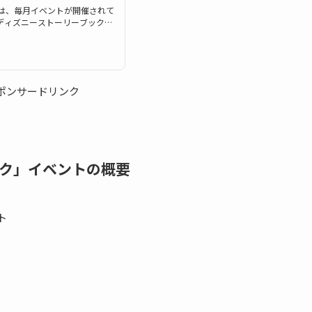
m）では、毎月イベントが開催されて
「ディズニーストーリーブック
トになるのですが、果たしてス
？ここでは、「ディズニースト
本的な攻略方法や、有利になる
が2つ開催2018年6月は2つの
以下の通り。・通常イベント:デ
ポンサードリンク
ック」イベントの概要