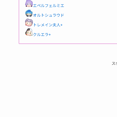
エペルフェルミエ
オルトシュラウド
トレメイン夫人+
クルエラ+
ス