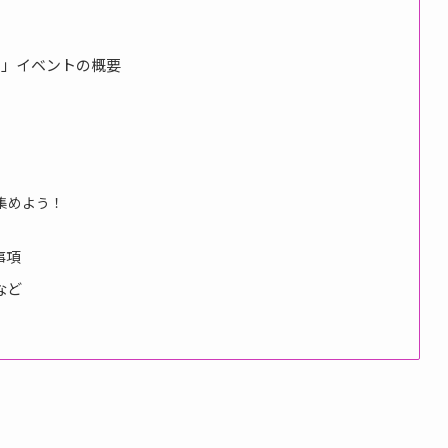
ク」イベントの概要
集めよう！
事項
など
ー