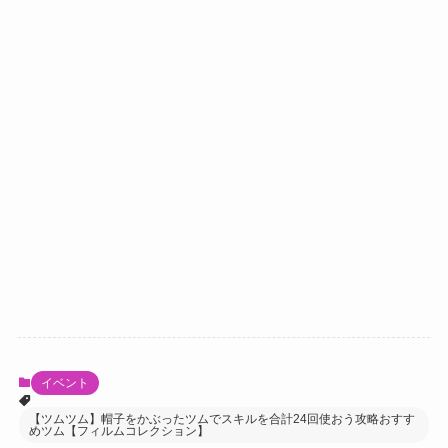
イベント
【ツムツム】帽子をかぶったツムでスキルを合計24回使おう攻略おすす
めツム【フィルムコレクション】