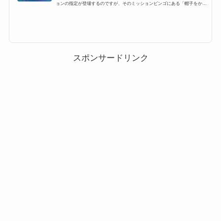
ョンの指定が登場するのですが、そのミッションビンゴにある「帽子をかぶ
ったツム」一覧です。ここでは、ツムツム帽子をかぶったツムを持つツムの
対象ツム一覧とミッション、各種ランキングまとめです。ツムツム帽子をか
ぶったツムに該当する対象ツム・キャラクター一覧ツムツム帽子をかぶった
ツムとしてカウントされる対象ツムは以下の通り。 ドナルド グーフィー サ
ンタジャック ハチプー ウサプー ウサティガー ウッディ ヤングオイスター
ジェシー かぼちゃミッ...
スポンサードリンク