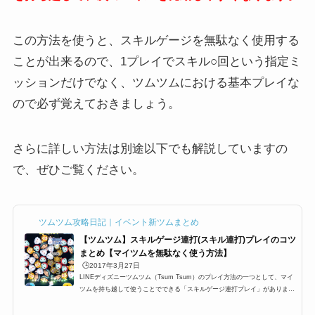
この方法を使うと、スキルゲージを無駄なく使用する
ことが出来るので、1プレイでスキル○回という指定ミ
ッションだけでなく、ツムツムにおける基本プレイな
ので必ず覚えておきましょう。
さらに詳しい方法は別途以下でも解説していますの
で、ぜひご覧ください。
ツムツム攻略日記｜イベント新ツムまとめ
【ツムツム】スキルゲージ連打(スキル連打)プレイのコツ
まとめ【マイツムを無駄なく使う方法】
🕒️2017年3月27日
LINEディズニーツムツム（Tsum Tsum）のプレイ方法の一つとして、マイ
ツムを持ち越して使うことでできる「スキルゲージ連打プレイ」がありま
す。主に、マイツム以外を消すランダム消去系、そしてとんすけなどの必要
数が少ないツムや、消去数が鏝板されているツム、シンデレラ・ジェダイル