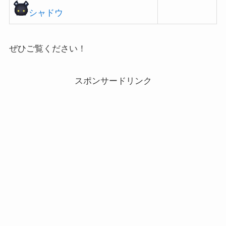
シャドウ
ぜひご覧ください！
スポンサードリンク