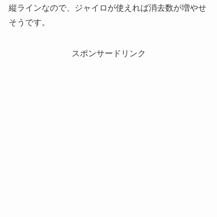
縦ラインなので、ジャイロが使えれば消去数が増やせ
そうです。
スポンサードリンク