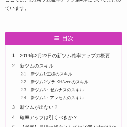
ています。
目次
2019年2月23日の新ツム確率アップの概要
新ツムのスキル
新ツム1:王様のスキル
新ツム2:ソラ KH3ver.のスキル
新ツム3：ゼムナスのスキル
新ツム4：アンセムのスキル
新ツムが出ない？
確率アップは引くべきか？