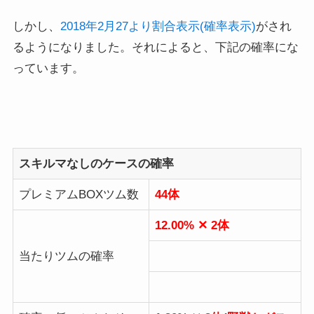
しかし、
2018年2月27より割合表示(確率表示)
がされ
るようになりました。それによると、下記の確率にな
っています。
スキルマなしのケースの確率
プレミアムBOXツム数
44体
12.00% ✕ 2体
当たりツムの確率