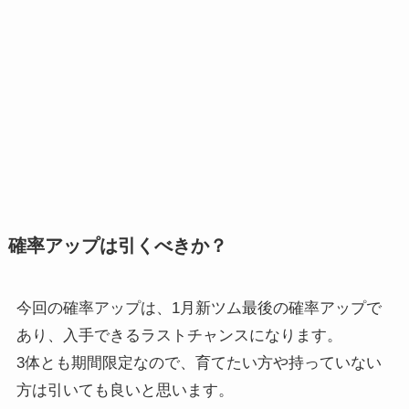
確率アップは引くべきか？
今回の確率アップは、1月新ツム最後の確率アップで
あり、入手できるラストチャンスになります。
3体とも期間限定なので、育てたい方や持っていない
方は引いても良いと思います。