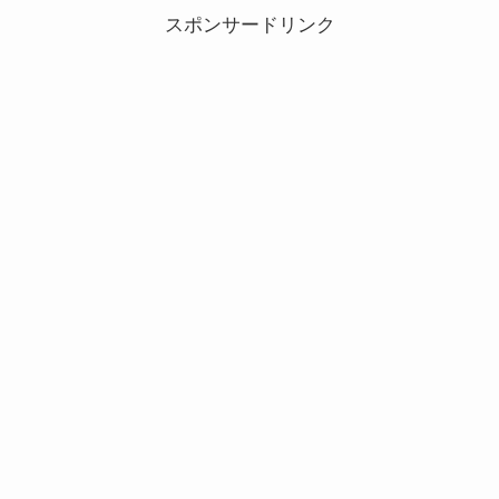
スポンサードリンク