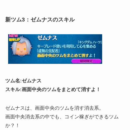
新ツム3：ゼムナスのスキル
ツム名:ゼムナス
スキル:画面中央のツムをまとめて消すよ！
ゼムナスは、画面中央のツムを消す消去系。
画面中央消去系の中でも、コイン稼ぎができるツム
か？！