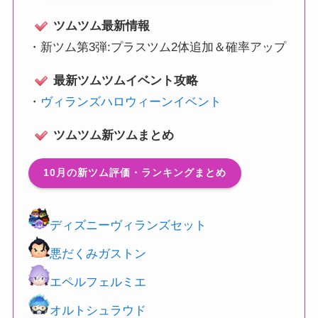
ツムツム最新情報
・
新ツム第3弾:プラスツム2体追加＆確率アップ
最新ツムツムイベント攻略
・
ヴィランズハロウィーンイベント
ツムツム新ツムまとめ
10月の新ツム評価・ランキングまとめ
ディズニーヴィランズセット
悪だくみガストン
エペルフェルミエ
オルトシュラウド