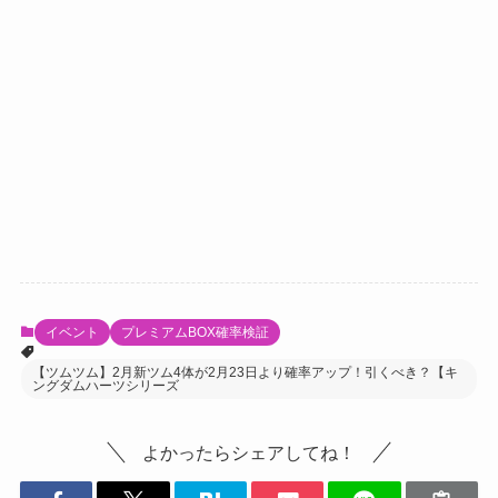
イベント
プレミアムBOX確率検証
【ツムツム】2月新ツム4体が2月23日より確率アップ！引くべき？【キ
ングダムハーツシリーズ
よかったらシェアしてね！