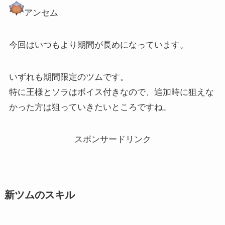
アンセム
今回はいつもより期間が長めになっています。
いずれも期間限定のツムです。
特に王様とソラはボイス付きなので、追加時に狙えな
かった方は狙っていきたいところですね。
スポンサードリンク
新ツムのスキル