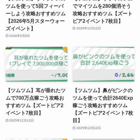
ツムを使って5回フィーバ
でマイツムを280個消そう
ーしよう攻略おすすめツム
攻略おすすめツム【ズート
【2026年5月スターウォー
ピア2イベント7枚目】
ズイベント】
2025年12月12日
2026年5月9日
【ツムツム】耳が垂れたツ
【ツムツム】鼻がピンクの
ムで700万点稼ごう攻略お
ツムを使って合計2640Exp
すすめツム【ズートピア2
稼ごう攻略おすすめツム
イベント7枚目】
【ズートピア2イベント7枚
目】
2025年12月12日
2025年12月12日