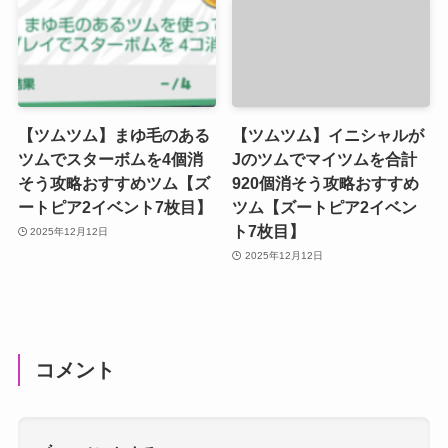
【ツムツム】まゆ毛のある
【ツムツム】イニシャルが
ツムでスターボムを4個消
Jのツムでマイツムを合計
そう攻略おすすめツム【ズ
920個消そう攻略おすすめ
ートピア2イベント7枚目】
ツム【ズートピア2イベン
ト7枚目】
2025年12月12日
2025年12月12日
コメント