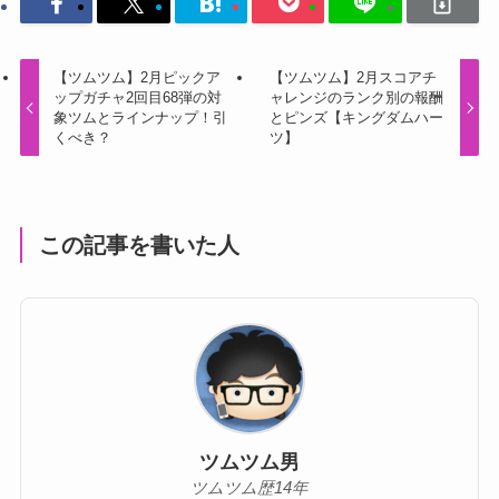
【ツムツム】2月ピックア
【ツムツム】2月スコアチ
ップガチャ2回目68弾の対
ャレンジのランク別の報酬
象ツムとラインナップ！引
とピンズ【キングダムハー
くべき？
ツ】
この記事を書いた人
ツムツム男
ツムツム歴14年