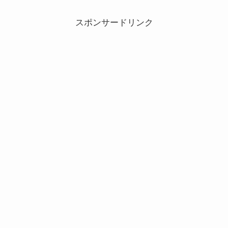
スポンサードリンク