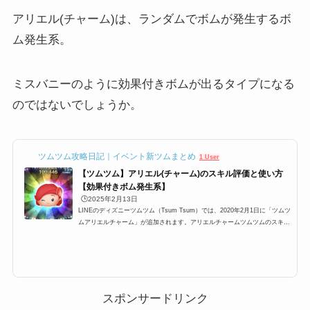
アリエル(チャーム)は、ランダムでボムが発生するボ
ム発生系。
ミスバニーのように効果付きボムが出るタイプになる
のではないでしょうか。
ツムツム攻略日記｜イベント新ツムまとめ
1 User
【ツムツム】アリエル(チャーム)のスキル評価と使い方
【効果付きボム発生系】
🕒️2025年2月13日
LINEのディズニーツムツム（Tsum Tsum）では、2020年2月1日に「ツムツ
ムアリエルチャーム」が追加されます。アリエルチャームツムツムのスキル
は、画面中央のツムをまとめて消す消去系。さらに、チャーム付きツムとい
うことで、チャームツムが降ってくるツムになります。そんな「アリエル
(チャーム)」の高得点・コイン稼ぎ・ビンゴ攻略についてまとめました。
「アリエル(チャーム)」のスキルとステータススキル名ランダムでボムが発
生するよ！スキルタイプ消去系スキルの使いやすさ簡単成長タイプ普通スキ
ルレベル1発生数:4～5スキルレ...
スポンサードリンク