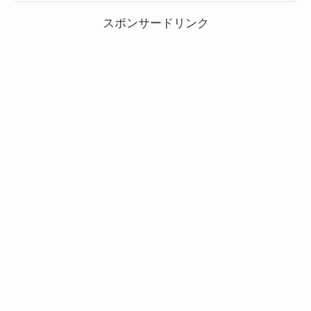
か？以下でまとめています。マイツムと一緒に消せる特別なツムチャームツ
ムとは、マイツムと一緒につな...
スポンサードリンク