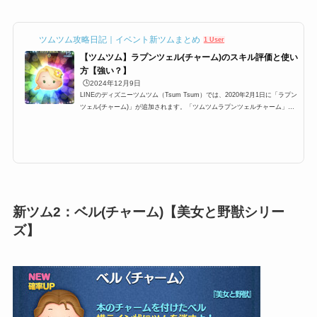
ツムツム攻略日記｜イベント新ツムまとめ
1 User
【ツムツム】ラプンツェル(チャーム)のスキル評価と使い
方【強い？】
🕒️2024年12月9日
LINEのディズニーツムツム（Tsum Tsum）では、2020年2月1日に「ラプン
ツェル(チャーム)」が追加されます。「ツムツムラプンツェルチャーム」の
スキルは、画面中央のツムをまとめて消す消去系。さらに、チャーム付きツ
ムということで、チャームツムが降ってくるツムになります。そんな「ラプ
ンツェルチャームツムツム」の高得点・コイン稼ぎ・ビンゴ攻略についてま
とめました。「ラプンツェル(チャーム)」のスキルとステータススキル名画
面中央のツムをまとめて消すよ！スキルタイプ消去系スキルの使いやすさ簡
単成長タイプ普通スキルレ...
新ツム2：ベル(チャーム)【美女と野獣シリー
ズ】