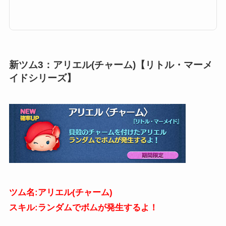
ームツムが降ってくるツムになります。そんな「ベルチャームツムツム」の
高得点・コイン稼ぎ・ビンゴ攻略についてまとめました。「ベル(チャー
ム)」のスキルとステータススキル名横ライン状にツムを消すよ！スキルタ
イプ消去系スキルの使いやすさ簡単成長タイプ普通スキルレベル1効果範囲:
SSサイズスキルレベル2効果範囲:...
新ツム3：アリエル(チャーム)【リトル・マーメ
イドシリーズ】
ツム名:アリエル(チャーム)
スキル:ランダムでボムが発生するよ！