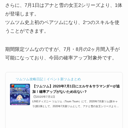
さらに、7月1日はアナと雪の女王2シリーズより、1体
が登場します。
ツムツム史上初のペアツムになり、2つのスキルを使
うことができます。
期間限定ツムなのですが、7月・8月の2ヶ月間入手が
可能になっており、今回の確率アップ対象外です。
ツムツム攻略日記｜イベント新ツムまとめ
【ツムツム】2020年7月1日にエルサ＆サラマンダーが追
加！確率アップがないため出ない？
🕒️2020年7月1日
LINEディズニー ツムツム（Tsum Tsum）にて、2020年7月新ツム(新キャ
ラ)第1弾として、2020年7月新ツムとして、アナと雪の女王シリーズより
「エルサ＆サラマンダー」が追加されます。2体で1つという、ツムツム史上
初の新仕様であり、7月・8月の2ヶ月間の期間限定ツムになります。そのた
めか、確率アップが行われないのですが、どのぐらいの確率で入手できるの
でしょうか？ここでは、2020年7月新ツム追加についてまとめています。2