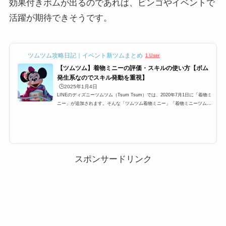
効果付きボムが出るのであれば、ビンゴやイベントで
活躍が期待できそうです。
ツムツム攻略日記｜イベント新ツムまとめ
1 User
【ツムツム】着物ミニーの評価・スキルの使い方【ボム
発生系なのでスキル発動を重視】
🕒️2025年1月4日
LINEのディズニーツムツム（Tsum Tsum）では、2020年7月1日に「着物ミ
ニー」が追加されます。そんな「ツムツム着物ミニー」「着物ミニーツムツ
ム」の高得点・コイン稼ぎ・ビンゴ攻略についてまとめました。「着物ミニ
ー」のスキルとステータス スキル名ランダムでボムが発生するよ！スキ
ルタイプボム発生系スキルの使いやすさ簡単成長タイプ普通スキルレベル1
発生数:5スキルレベル2発生数:5～6スキルレベル3発生数:6スキルレベル4発
生数:6～7スキルレベル5発生数:7スキルレベル6発生数:7～8初期スコア160
最大スコア846スコア上がり...
スポンサードリンク