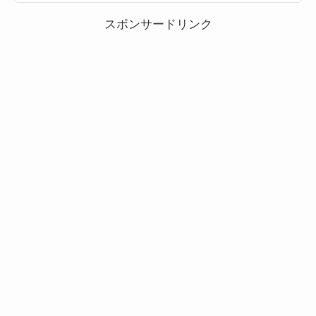
つのスキルが使える新仕様のペアツムが登場2020年7月の新ツムとして、エ
ルサ＆サラマンダーが追加されます...
スポンサードリンク