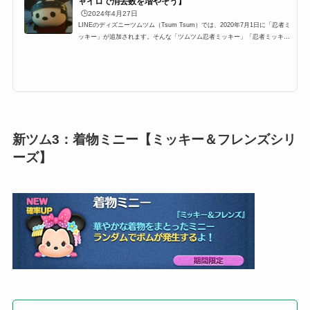
ャイロで消去数を増やそう】
🕒️2024年4月27日
LINEのディズニーツムツム（Tsum Tsum）では、2020年7月1日に「忍者ミ
ッキー」が追加されます。そんな「ツムツム忍者ミッキー」「忍者ミッキー
ツムツム」の高得点・コイン稼ぎ・ビンゴ攻略についてまとめました。「忍
者ミッキー」のスキルとステータス スキル名縦ライン状にツムを消すよ！
スキルタイプ簡単スキルの使いやすさ簡単成長タイプ普通スキルレベル1効
果範囲:SSサイズスキルレベル2効果範囲:Sサイズスキルレベル3効果範囲:M
サイズスキルレベル4効果範囲:Lサイズスキルレベル5効果範囲:LLサイズス
キルレベル6効果範囲:3Lサイ...
新ツム3：着物ミニー【ミッキー＆フレンズシリ
ーズ】