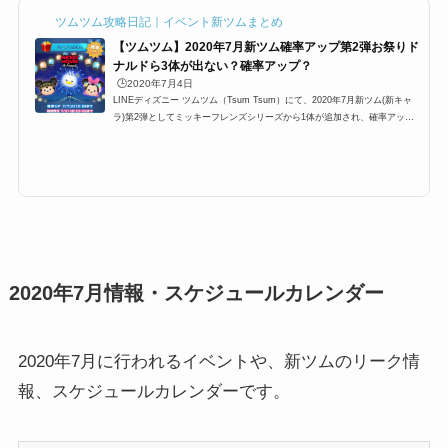
ツムツム攻略日記｜イベント新ツムまとめ
【ツムツム】2020年7月新ツム確率アップ第2弾お祭りド
ナルドら3体が出ない？確率アップ？
🕒️2020年7月4日
LINEディズニー ツムツム（Tsum Tsum）にて、2020年7月新ツム(新キャ
ラ)第2弾としてミッキーフレンズシリーズから1体が追加され、確率アップ
が行われます。第二弾で追加されるのは、お祭りドナルドです。ただし、7
月1日に追加される忍者ミッキー、着物ミニーも同時確率アップになる可能
性があります。これらは期間限定？常駐ツム？確率アップ中でも出ないとい
う声がありますが、確率はどのくらいなのでしょうか？ここでは、2020年6
月新ツム第2弾確率アップについてまとめています。2020年7月の新ツム確
率アップ第2弾の概要2020年7月の...
2020年7月情報・スケジュールカレンダー
2020年7月に行われるイベントや、新ツムのリーク情
報、スケジュールカレンダーです。