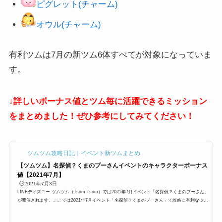
ピグレット(チャーム)
オウル(チャーム)
有利ツムは7月の新ツム6体すべてが対象になっていま
す。
↓詳しいボーナス値とツム毎に活躍できるミッション
をまとめました！ぜひ参考にしてみてください！
ツムツム攻略日記｜イベント新ツムまとめ
【ツムツム】名探偵？くまのプーさんイベントのキャラクターボーナス
値【2021年7月】
🕒️2021年7月3日
LINEディズニー ツムツム（Tsum Tsum）では2021年7月イベント「名探偵？くまのプーさん」
が開催されます。ここでは2021年7月イベント「名探偵？くまのプーさん」で攻略に有利なツム
とキャラボーナス値をまとめています。ロキ、ヴィジョン、ワンダ・マキシモフ。探偵プー(チ
ャーム)、ピグレット(チャーム)、オウル(チャーム)のボーナス値は？キャラクターやミッション