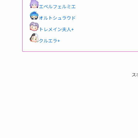
エペルフェルミエ
オルトシュラウド
トレメイン夫人+
クルエラ+
ス