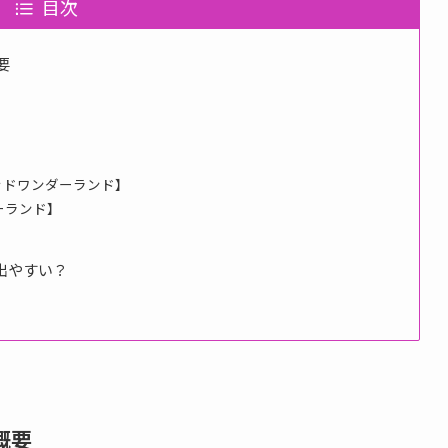
目次
要
ッドワンダーランド】
ーランド】
出やすい？
ー
概要