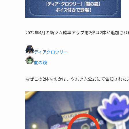
2022年4月の新ツム確率アップ第2弾は2体が追加さ
ディアクロウリー
闇の鏡
なぜこの2体なのかは、ツムツム公式にて告知された