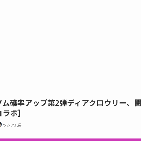
新ツム確率アップ第2弾ディアクロウリー、
コラボ】
ツムツム男