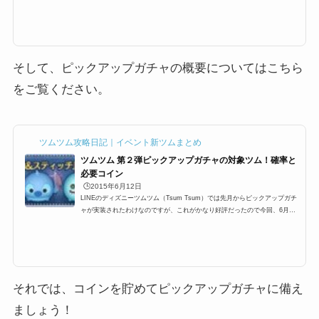
ことが出来る「スキルチケット」というものが登場します。基本的にはイベ
ントやビンゴの報酬などでしか手に入らない代物でありますが、スキルチケ
ットとは？使い方、本当に入手方法はビンゴやイベントだけなの？そして期
限などを紹介していきます＾＾なお、チケット一覧はこちらにまとめてあり
ます。ツムツムのチケットの種類と一覧スキルチケットって何？どういった
効果があるの？では、スキ...
そして、ピックアップガチャの概要についてはこちら
をご覧ください。
ツムツム攻略日記｜イベント新ツムまとめ
ツムツム 第２弾ピックアップガチャの対象ツム！確率と
必要コイン
🕒️2015年6月12日
LINEのディズニーツムツム（Tsum Tsum）では先月からピックアップガチ
ャが実装されたわけなのですが、これがかなり好評だったので今回、6月に
も行われるようなのですが既に対象ツムのリーク情報があったので紹介した
いと思います2015年6月12日11:00～よりピックアップガチャ第2弾スタート
ピックアップガチャって？ピックアップガチャとは、特定のツム数種類をピ
ックアップしそのツムしか出ないガチャであり、数の上限も決まってあるの
で、すべて引き当てるとチケットがもらえるっていうガチャ。前回は2015年
5月で人気のハチプー、アナ...
それでは、コインを貯めてピックアップガチャに備え
ましょう！