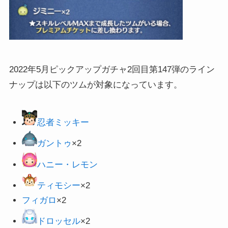
2022年5月ピックアップガチャ2回目第147弾のライン
ナップは以下のツムが対象になっています。
忍者ミッキー
ガントゥ
×2
ハニー・レモン
ティモシー
×2
フィガロ
×2
ドロッセル
×2