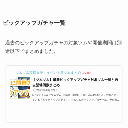
ピックアップガチャ一覧
過去のピックアップガチャの対象ツムや開催期間は別
途以下でまとめました。
ツムツム攻略日記｜イベント新ツムまとめ
1 User
【ツムツム】最新ピックアップガチャ対象ツム一覧と過
去登場回数まとめ
🕒️2025年9月22日
LINEディズニーツムツム（Tsum Tsum）では、2015年5月より恒例となっ
ている「ピックアップガチャ」。ツムツムピックアップガチャは、予め出る
ツムが決まっており、大抵450,000コインあれば全部のツムを手に入れるこ
とができて、さらにスキルチケットが貰えるという大変嬉しいガチャなので
すが、今回は過去から最新のピックアップガチャまで一覧にしてみました。
過去ツムツムピックアップガチャ対象ツム一覧2015年5月に第一弾が開催さ
れてから、ずっと毎月1回開催されているピックアップガチャ。そのピック