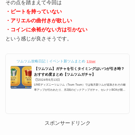
その点を踏まえて今回は
・ピートを持っていない
・アリエルの曲付きが欲しい
・コインに余裕がない方は引かない
という感じが良さそうです。
ツムツム攻略日記｜イベント新ツムまとめ
1 User
【ツムツム】ガチャを引くタイミングはいつが引き時？
おすすめ度まとめ【ツムツムガチャ】
🕒️2024年6月13日
LINEディズニーツムツム（Tsum Tsum）では毎月新ツムが追加されその確
率アップが行われたり、月2回のピックアップガチャ、セレクトBOXが開催
されます。ここ最近では上記のパターンが定例化されており、大体スケジュ
ールが予想できるようになったのですが、果たしてガチャは引くべきなの
か？ここでは、プレミアムBOX確率アップ・ピックアップガチャ・セレクト
BOXの3つのガチャは引くべきなのか、引くタイミングのおすすめをまとめ
ています。ツムツムにおけるガチャを引くタイミングLINEディズニーツム
ツム（Tsum Tsum）では毎月新ツムが...
スポンサードリンク