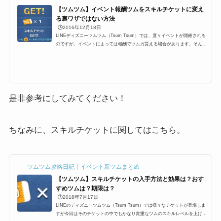
【ツムツム】イベント報酬ツムをスキルチケットに変え
る裏ワザではない方法
🕒️2016年12月18日
LINEディズニーツムツム（Tsum Tsum）では、度々イベントが開催される
のですが、イベントによっては報酬でツムガ貰える場合があります。そんな
イベント報酬ツムをスキルチケットに変える裏ワザでもなんでもない、ツム
ツムプレイヤーなら、結構知っている小技があります。その方法はとても簡
単なのですが、改めて知らない人向けにイベントクリア報酬ツムをスキルチ
ケットにする手順をまとめました。イベント報酬ツムをスキルチケットに変
えるそれでは、裏ワザでもなんでもないちょっとした攻略法なのですが、イ
ベントクリア報酬ツムをス...
是非参考にしてみてください！
ちなみに、スキルチケットに関してはこちら。
ツムツム攻略日記｜イベント新ツムまとめ
【ツムツム】スキルチケットの入手方法と効果は？おす
すめツムは？期限は？
🕒️2018年7月17日
LINEのディズニーツムツム（Tsum Tsum）では様々なチケットが登場しま
すが今回はそのチケットの中でもかなり貴重なツムのスキルレベルを上げる