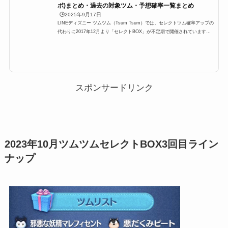
ボ)まとめ・過去の対象ツム・予想確率一覧まとめ
🕒️2025年9月17日
LINEディズニー ツムツム（Tsum Tsum）では、セレクトツム確率アップの
代わりに2017年12月より「セレクトBOX」が不定期で開催されています。
ここでは、ツムツムセレクトボックスの過去から最新のセレクトBOXまで、
対象ツムと確率一覧をまとめています。過去セレボツムツムにてどんなツム
が対象だったのか、確率はどのぐらいだったのか？ぜひご覧ください。※セ
レクトBOXが開催される度に最新版に更新します。ツムツムセレクトBOX対
象ツム・確率一覧それでは、過去のセレクトBOXについてです。セレクトB
OXが始まったのは、2017年12月4日...
スポンサードリンク
2023年10月ツムツムセレクトBOX3回目ライン
ナップ