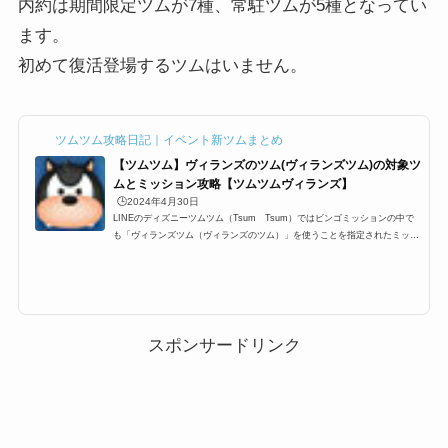
内約は期間限定ツムが7種、常駐ツムが5種となってい
ます。
初めて復活登場するツムはいません。
ツムツム攻略日記｜イベント新ツムまとめ
【ツムツム】ヴィランズのツム(ヴィランズツム)の対象ツ
ムとミッション攻略【ツムツムヴィランズ】
🕒️2024年4月30日
LINEのディズニーツムツム（Tsum Tsum）ではビンゴミッションの中で
も「ヴィランズツム（ヴィランズのツム）」を使うことを指定されたミッシ
ョンが登場します。そこで今回はツムツムヴィランズツム（ヴィランズのツ
ム）を使うミッションが登場するビンゴ17枚目「ヴィランズツムを使って1
プレイでコインの下1けたを6にしよう」、「ヴィランズツムを使って1プレ
イで5回フィーバーしよう」や「ヴィランズツムを使ってスコアボムを合計5
0コ消そう」などの攻略情報です。ツムツムヴィランズツム(ヴィランズのツ
ム)の対象ツム一覧ツムツムヴ...
スポンサードリンク