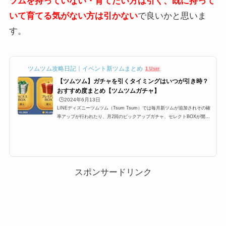
ツムを持っていない・育てたい方は引く、既に持って
いて育てる気がない方は引かない
で良いかと思いま
す。
ツムツム攻略日記｜イベント新ツムまとめ
1 User
【ツムツム】ガチャを引くタイミングはいつが引き時？
おすすめ度まとめ【ツムツムガチャ】
🕒️2024年6月13日
LINEディズニーツムツム（Tsum Tsum）では毎月新ツムが追加されその確
率アップが行われたり、月2回のピックアップガチャ、セレクトBOXが開催
されます。ここ最近では上記のパターンが定例化されており、大体スケジュ
ールが予想できるようになったのですが、果たしてガチャは引くべきなの
か？ここでは、プレミアムBOX確率アップ・ピックアップガチャ・セレクト
BOXの3つのガチャは引くべきなのか、引くタイミングのおすすめをまとめ
ています。ツムツムにおけるガチャを引くタイミングLINEディズニーツム
ツム（Tsum Tsum）では毎月新ツムが...
スポンサードリンク