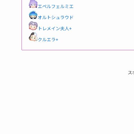
エペルフェルミエ
オルトシュラウド
トレメイン夫人+
クルエラ+
ス