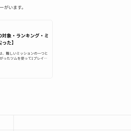
ーがいます。
の対象・ランキング・ミ
尖った】
m）では、難しいミッションの一つと
とがったツムを使って1プレイで5
5枚目19【15-19】の「耳が
ボしよう」が登場します。今回
登場しているビンゴカード15枚
50万点稼ごう」と「耳がとがっ
う」の攻略情報です。耳がとがっ
.