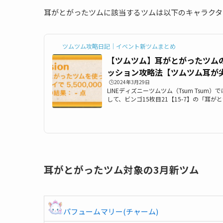
耳がとがったツムに該当するツムは以下のキャラクタ
ツムツム攻略日記｜イベント新ツムまとめ
【ツムツム】耳がとがったツム
ッション攻略法【ツムツム耳が
🕒️2024年3月29日
LINEディズニーツムツム（Tsum Tsu
して、ビンゴ15枚目21【15-7】の「耳が
50万点稼ごう」というミッションと、ビンゴ1
とがったツムを使って1プレイで240コン
は、そんな激ムズミッションの一つとして
目「耳がとがったツムを使って1プレイで5
たツムを使って1プレイで240コンボしよ
たツム一覧と、その攻略のコツ、おすすめ..
耳がとがったツム対象の3月新ツム
パフュームマリー(チャーム)