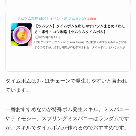
し方はあるのか？などタイムボムに関するミッションの攻略情報です。タイ
ムボムの出し方タイムボムは、マジカルボムの中の一つで 通常のボム同様
に周りのツムを巻き込んで消...
ツムツム攻略日記｜イベント新ツムまとめ
1 User
【ツムツム】タイムボムを出しやすいツムまとめ！出し
方・条件・コツ攻略【ツムツムタイムボム】
🕒️2024年5月17日
LINEディズニーツムツム（Tsum Tsum）では数多くのマジカルボムが登場
するのですが、消すと時間が+5秒加算される「タイムボム」というボムが登
場します。ビンゴやイベントでもツムツムタイムボムのミッションがありま
すが、3個、4個、5個、6個、30個などがあります。ここでは、ツムツムタ
イムボムが出やすいツム・出し方の条件・効率良く出すためのコツをまとめ
ました。是非参考にしてみてください！ツムツムタイムボムが出やすいツム
一覧と出し方のコツそれでは、ツムツムにおけるタイムボムの出しやすいツ
ム一覧や出し方のコツです。...
タイムボムは9～11チェーンで発生しやすいと言われ
ています。
一番おすすめなのが特殊ボム発生スキル。ミスバニー
やティモシー、スプリングミスバニーはランダムです
が、スキルでタイムボムが作れるのでおすすめです。