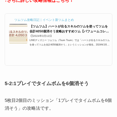
↓さらに詳しい攻略情報はこちら！
ツムツム攻略日記｜イベント新ツムまとめ
【ツムツム】ハートが出るスキルのツムを使ってツムを
合計4050個消そう攻略おすすめツム【パフュームコレク
ション】
🕒️2024年3月12日
LINEディズニー ツムツム（Tsum Tsum）では「ハートが出るスキルのツム
を使ってツムを合計4050個消そう」というミッションが発生。2024年3月ツ
ムツムイベント「ツムツムパフュームコレクション」5枚目(エリア5)に登場
するミッションですが、ここでは「ハートが出るスキルのツムを使ってツム
を合計4050個消そう」の攻略にオススメのキャラクターと攻略法をまとめて
います。どのツムを使うとハートが出るスキルのツムを使ってツムを合計40
50個消そう、ハートが出るスキルのツムツム合計4050個、ハートが出るス
キルのツム合計4050個を効率...
5-2:1プレイでタイムボムを6個消そう
5枚目2個目のミッション「1プレイでタイムボムを6個
消そう」の攻略法です。