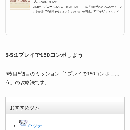
🕒️2024年3月12日
LINEディズニー ツムツム（Tsum Tsum）では「耳が垂れたツムを使ってツ
ムを合計4050個消そう」というミッションが発生。2024年3月ツムツムイベ
ント「ツムツムパフュームコレクション」5枚目(エリア5)に登場するミッシ
ョンですが、ここでは「耳が垂れたツムを使ってツムを合計4050個消そう」
の攻略にオススメのキャラクターと攻略法をまとめています。どのツムを使
うと耳が垂れたツムを使ってツムを合計4050個消そう、耳が垂れたツムツム
4050個消そう、耳が垂れたツム4050個を効率よく攻略できるのかぜひご覧
ください。ツムツム耳が垂れ...
5-5:1プレイで150コンボしよう
5枚目5個目のミッション「1プレイで150コンボしよ
う」の攻略法です。
おすすめツム
パッチ