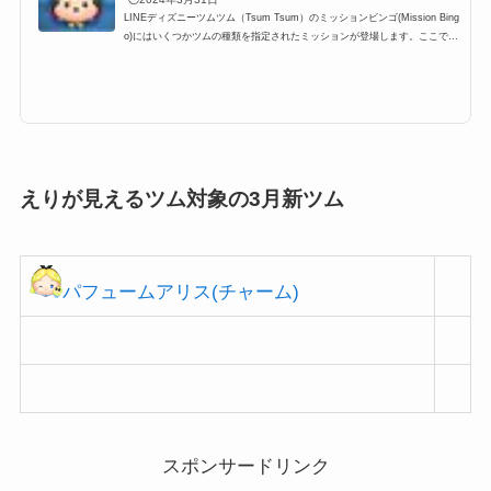
LINEディズニーツムツム（Tsum Tsum）のミッションビンゴ(Mission Bing
o)にはいくつかツムの種類を指定されたミッションが登場します。ここでは
「えりが見えるツム(襟が見えるツム)」一覧の最新版をまとめています。ツ
ムツムえりが見えるツム(ツムツム襟が見えるツム)対象ツムを知りたい時に
ぜひ利用して下さい。耳が丸いツムを使う全ミッションもぜひご覧くださ
い。ツムツムえりが見えるツムに該当するキャラクター(対象ツム)一覧 えり
が見えるツム該当するキャラクター(対象ツム)一覧です。 ソーサラーミッキ
ー パレードミッキー コ...
えりが見えるツム対象の3月新ツム
パフュームアリス(チャーム)
スポンサードリンク