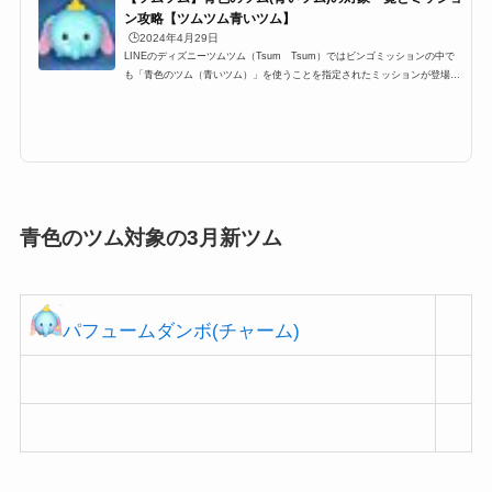
ン攻略【ツムツム青いツム】
🕒️2024年4月29日
LINEのディズニーツムツム（Tsum Tsum）ではビンゴミッションの中で
も「青色のツム（青いツム）」を使うことを指定されたミッションが登場し
ます。そこで今回は、ツムツム青色のツムを使うミッションのビンゴ14枚目
3「青色のツムを使って1プレイで大きいツムを12コ消そう」やビンゴ13枚
目6の「青色のツムを使って1プレイでマジカルボムを20コ消そう」の攻略情
報などを紹介します！ツムツム青色のツムの対象ツム一覧それでは、ツムツ
ムの青色のツムの対象ツム一覧こちら。 ダンボ ペリー サリー（モンスター
ズ・インク） スクランプ イ...
青色のツム対象の3月新ツム
パフュームダンボ(チャーム)