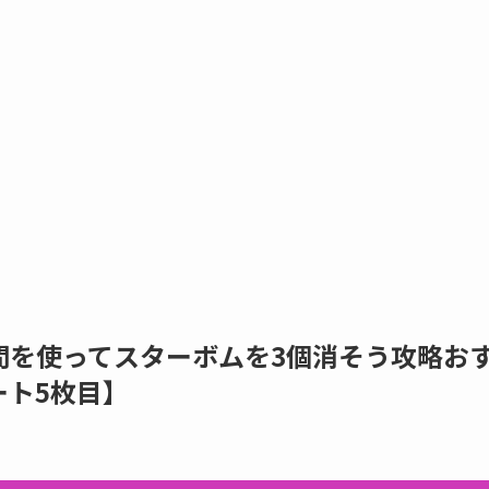
間を使ってスターボムを3個消そう攻略お
ート5枚目】