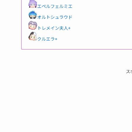
エペルフェルミエ
オルトシュラウド
トレメイン夫人+
クルエラ+
ス