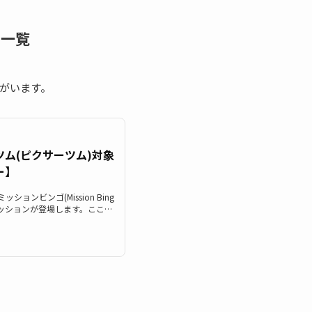
ー一覧
がいます。
ム(ピクサーツム)対象
ー】
ッションビンゴ(Mission Bing
ッションが登場します。ここで
ーのツム)」一覧の最新版をまと
ムツムピクサーツムの対象ツム
サーの仲間のツム(ピクサーのツ
。ツムツムピクサーのツム/ピ
のツム/ピクサーの仲間としてカ