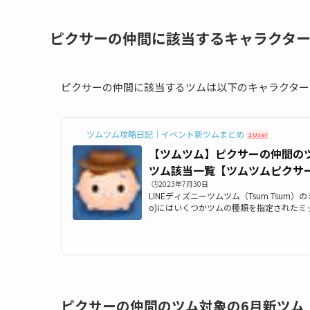
ピクサーの仲間に該当するキャラクタ
ピクサーの仲間に該当するツムは以下のキャラクター
ツムツム攻略日記｜イベント新ツムまとめ
1 User
【ツムツム】ピクサーの仲間のツ
ツム該当一覧【ツムツムピクサ
🕒️2023年7月30日
LINEディズニーツムツム（Tsum Tsum）のミ
o)にはいくつかツムの種類を指定されたミ
は「ツムツムピクサーの仲間のツム(ピクサ
めています。ツムツムピクサーの仲間、ツ
を知りたい時にぜひ利用して下さい。ピク
ム)を使う全ミッションもぜひご覧ください
クサーの仲間のツム一覧ツムツムピクサー
ウントされるのは以下のツムたち...
ピクサーの仲間のツム対象の6月新ツム