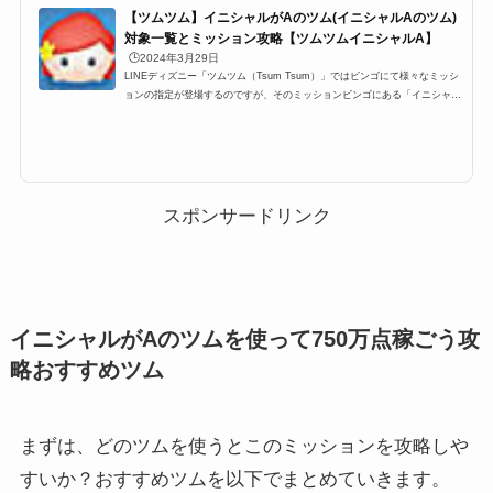
【ツムツム】イニシャルがAのツム(イニシャルAのツム)
対象一覧とミッション攻略【ツムツムイニシャルA】
🕒️2024年3月29日
LINEディズニー「ツムツム（Tsum Tsum）」ではビンゴにて様々なミッシ
ョンの指定が登場するのですが、そのミッションビンゴにある「イニシャル
がAのツム(イニシャルAのツム)」一覧です。ここでは、「ツムツムイニシャ
ルがAのツム(イニシャルAのツム)」対象ツム一覧とミッション、各種ランキ
ングまとめです。ツムツムイニシャルがAのツム一覧イニシャルがAのツム
とは、ツムツムをアルファベット表記・もしくは英語名の場合にイニシャル
がAのツムを使うミッションビンゴがあります。以下がイニシャルがAのツ
ム一覧になります。 アリエル ...
スポンサードリンク
イニシャルがAのツムを使って750万点稼ごう攻
略おすすめツム
まずは、どのツムを使うとこのミッションを攻略しや
すいか？おすすめツムを以下でまとめていきます。