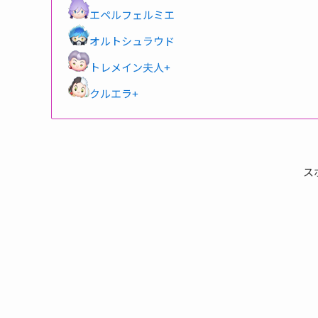
エペルフェルミエ
オルトシュラウド
トレメイン夫人+
クルエラ+
ス