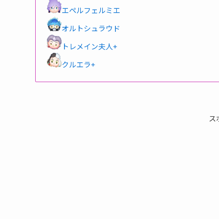
エペルフェルミエ
オルトシュラウド
トレメイン夫人+
クルエラ+
ス