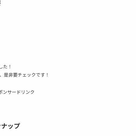
要
ました！
、是非要チェックです！
ポンサードリンク
ンナップ