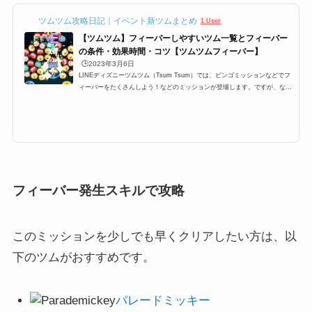
バータイムに入ることが出来ま...
ツムツム攻略日記｜イベント新ツムまとめ
1 User
【ツムツム】フィーバーしやすいツム一覧とフィーバー
の条件・効果時間・コツ【ツムツムフィーバー】
🕒️2023年3月6日
LINEディズニーツムツム（Tsum Tsum）では、ビンゴミッションなどでフ
ィーバーをたくさんしよう！などのミッションが登場します。ですが、なか
なかツムツムフィーバーをたくさんするにはコツが必要です。特に6回、7
回、8回、9回と指定数が多いミッションも登場するのですが、ここでは、そ
んなミッションを攻略するために必要なおすすめツムとフィーバーの条件
や、持続時間、更にはコツをまとめています！ツムツムフィーバーの条件・
持続時間・コツツムツムにはフィーバータイムというものが存在します。さ
らに、ビンゴミッションやイベ...
フィーバー発生スキルで攻略
このミッションを少しでも早くクリアしたい方は、以
下のツムがおすすめです。
パレードミッキー