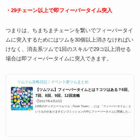
・29チェーン以上で即フィーバータイム突入
つまりは、ちまちまチェーンを繋いでフィーバータイ
ムに突入するためにはツムを30個以上消さなければい
けなく、消去系ツムで1回のスキルで29コ以上消せる
場合は即フィーバータイムに突入できます。
ツムツム攻略日記｜イベント新ツムまとめ
【ツムツム】フィーバータイムとは？コツはある？6回、
7回、8回、9回、12回攻略
🕒️2017年4月22日
LINEのディズニーツムツム（Tsum Tsum）」には 「フィーバータイム」と
いうものがありますビンゴミッションの中にフィーバータイムに関連したミ
ッションが多数ありますが 特に1プレイで○回フィーバーするっていうミッ
ションがあり どうすればフィーバーに入るのか？ フィーバーに継続する時
間などを攻略していきます フィーバータイムとは？突入するにはまずフィ
ーバーに突入するにはフィーバーゲージと呼ばれる ゲージを貯めなけれ
ば、フィーバータイムに突入できませんこのゲージが満タンになるとフィー