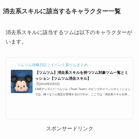
消去系スキルに該当するキャラクター一覧
消去系スキルに該当するツムは以下のキャラクターが
います。
ツムツム攻略日記｜イベント新ツムまとめ
【ツムツム】消去系スキルを持つツム対象ツム一覧とミ
ッション【ツムツム消去スキル】
🕒️2024年9月5日
LINEディズニー ツムツム（Tsum Tsum）のビンゴやイベントのミッション
では、様々なツム指定が登場するのですが、ここでは「消去系スキルを持つ
ツム」をまとめました。ツムツム消去系スキルの対象ツムを知りたい時にぜ
ひ利用して下さい。消去系スキルを持つツムを使う全ミッション一覧もどう
ぞご覧ください。ツムツム消去系スキルのツムに該当するキャラクター一覧
消去系スキルを持つツムに該当するツムは以下のキャラクターがいます。こ
ちらのツムは、2017年4月発売の「ディズニーツムツムでもっと遊ぶ本201
7」で記載されている消去系...
スポンサードリンク