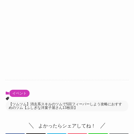
イベント
【ツムツム】消去系スキルのツムで5回フィーバーしよう攻略におすす
めのツム【ふしぎな洋菓子屋さん13枚目】
よかったらシェアしてね！