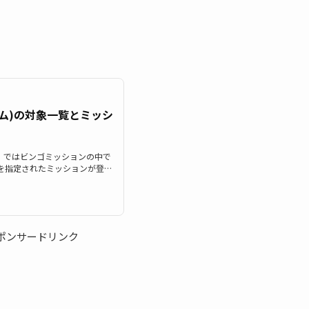
ム)の対象一覧とミッシ
um）ではビンゴミッションの中で
を指定されたミッションが登場
ムを使うミッションのビンゴ14
いツムを12コ消そう」やビンゴ
でマジカルボムを20コ消そう」の
のツムの対象ツム一覧それで
ちら。 ダンボ ペリー サリー
ポンサードリンク