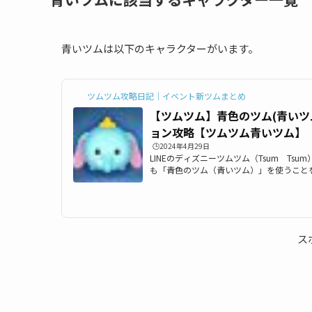
青いツムは以下のキャラクターがいます。
ツムツム攻略日記｜イベント新ツムまとめ
【ツムツム】青色のツム(青いツ
ョン攻略【ツムツム青いツム】
🕒️2024年4月29日
LINEのディズニーツムツム（Tsum Ts
も「青色のツム（青いツム）」を使うこと
します。そこで今回は、ツムツム青色のツ
枚目3「青色のツムを使って1プレイで大き
13枚目6の「青色のツムを使って1プレイ
攻略情報などを紹介します！ツムツム青色
は、ツムツムの青色のツムの対象ツム一覧こ
ス
（モンスターズ・インク） スクランプ イ...