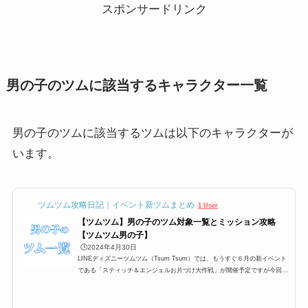
スポンサードリンク
男の子のツムに該当するキャラクター一覧
男の子のツムに該当するツムは以下のキャラクターが
います。
ツムツム攻略日記｜イベント新ツムまとめ
1 User
【ツムツム】男の子のツム対象一覧とミッション攻略
【ツムツム男の子】
🕒️2024年4月30日
LINEディズニーツムツム（Tsum Tsum）では、もうすぐ６月の新イベント
である「スティッチ＆エンジェルお片づけ大作戦」が開催予定ですが今回は
性別別に、男の子(おとこのこ)のツム、女の子（おんなのこ）のツム別に何
やら攻略する必要がありそうなのですが今回はどのツムが男の子なのか？正
直ツムツムはみんな可愛いので、どれが男の子、もしくは性別がオスなの