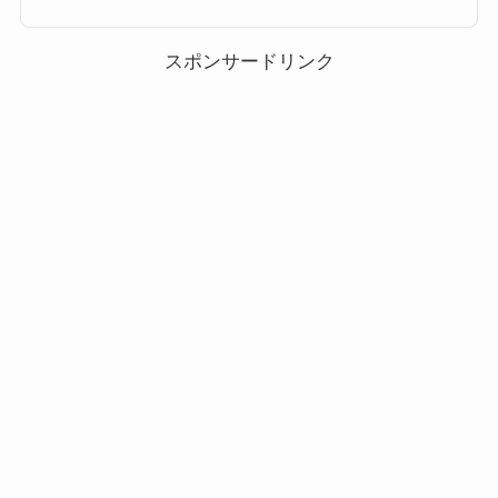
か？ってことで男の子のツム一覧を作ってみました。ツムツム男の子のツム
一覧ビンゴの攻略でも「男の子(おとこのこ)」という指定があるツムツムで
すが、そんな男の子のツムと...
スポンサードリンク