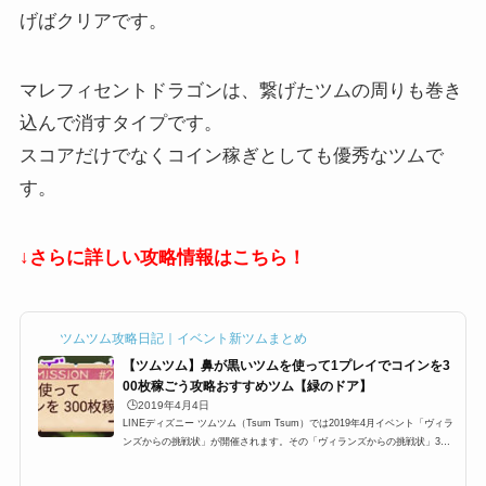
げばクリアです。
マレフィセントドラゴンは、繋げたツムの周りも巻き
込んで消すタイプです。
スコアだけでなくコイン稼ぎとしても優秀なツムで
す。
↓さらに詳しい攻略情報はこちら！
ツムツム攻略日記｜イベント新ツムまとめ
【ツムツム】鼻が黒いツムを使って1プレイでコインを3
00枚稼ごう攻略おすすめツム【緑のドア】
🕒️2019年4月4日
LINEディズニー ツムツム（Tsum Tsum）では2019年4月イベント「ヴィラ
ンズからの挑戦状」が開催されます。その「ヴィランズからの挑戦状」3枚
目【緑のドア/ホーンド・キング】に「鼻が黒いツムを使って1プレイでコイ
ンを300枚稼ごう」が登場するのですが、ここでは「鼻が黒いツムを使って1