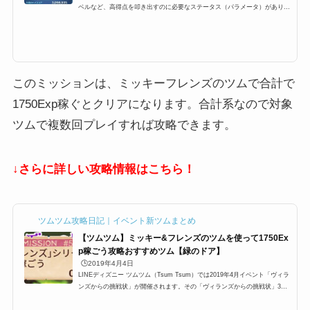
必要な経験値の稼ぎ方や上限などをまとめました！ツムツムの経験値（EX
P）とはツムツムでの経験値は「Exp」と表示されます。最終的にどれくら
い1プレイで経験値稼いだのかは。...
このミッションは、ミッキーフレンズのツムで合計で
1750Exp稼ぐとクリアになります。合計系なので対象
ツムで複数回プレイすれば攻略できます。
↓さらに詳しい攻略情報はこちら！
ツムツム攻略日記｜イベント新ツムまとめ
【ツムツム】ミッキー&フレンズのツムを使って1750Ex
p稼ごう攻略おすすめツム【緑のドア】
🕒️2019年4月4日
LINEディズニー ツムツム（Tsum Tsum）では2019年4月イベント「ヴィラ
ンズからの挑戦状」が開催されます。その「ヴィランズからの挑戦状」3枚
目【緑のドア/ホーンド・キング】に「ミッキー&フレンズのツムを使って合
計1,750Exp稼ごう」が登場するのですが、ここでは「ミッキー&フレンズの
ツムを使って合計1,750Exp稼ごう」の攻略にオススメのキャラクターと攻
略法をまとめています。ミッキー&フレンズのツム、どのツムを使うと合計
1,750Exp稼ごう」を効率よく攻略できるのかぜひご覧ください。ミッキー&