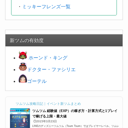
新ツムの有効度
ホーンド・キング
ドクター・ファシリエ
ゴーテル
ツムツム攻略日記｜イベント新ツムまとめ
ツムツム 経験値（EXP）の稼ぎ方・計算方式と1プレイ
で稼げる上限・最大値
🕒️2015年3月23日
LINEのディズニーツムツム（Tsum Tsum）ではプレイヤーレベル、ツムレ
ベルなど、高得点を叩き出すのに必要なステータス（パラメータ）がありま
す。その中でも重要な要素の一つ、プレイが終わったとの結果のところに
「Exp」と表示されている「経験値」。これはプレイヤーランク（レベル）
を上げるために必要な経験値なのですが、今回はプレイヤーのレベル上げに