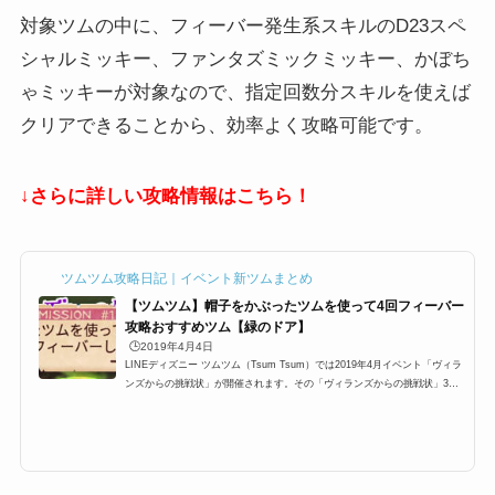
対象ツムの中に、フィーバー発生系スキルのD23スペ
シャルミッキー、ファンタズミックミッキー、かぼち
ゃミッキーが対象なので、指定回数分スキルを使えば
クリアできることから、効率よく攻略可能です。
↓さらに詳しい攻略情報はこちら！
ツムツム攻略日記｜イベント新ツムまとめ
【ツムツム】帽子をかぶったツムを使って4回フィーバー
攻略おすすめツム【緑のドア】
🕒️2019年4月4日
LINEディズニー ツムツム（Tsum Tsum）では2019年4月イベント「ヴィラ
ンズからの挑戦状」が開催されます。その「ヴィランズからの挑戦状」3枚
目【緑のドア/ホーンド・キング】に「帽子をかぶったツムを使って1プレイ
で4回フィーバーしよう」が登場するのですが、ここでは「帽子をかぶった
ツムを使って1プレイで4回フィーバーしよう」の攻略にオススメのキャラク
ターと攻略法をまとめています。帽子をかぶったツム、どのツムを使うと1
プレイで4回フィーバーしようを効率よく攻略できるのかぜひご覧くださ