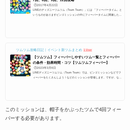
🕒️2017年4月22日
LINEのディズニーツムツム（Tsum Tsum）」には 「フィーバータイム」と
いうものがありますビンゴミッションの中にフィーバータイムに関連したミ
ッションが多数ありますが 特に1プレイで○回フィーバーするっていうミッ
ションがあり どうすればフィーバーに入るのか？ フィーバーに継続する時
間などを攻略していきます フィーバータイムとは？突入するにはまずフィ
ーバーに突入するにはフィーバーゲージと呼ばれる ゲージを貯めなけれ
ば、フィーバータイムに突入できませんこのゲージが満タンになるとフィー
バータイムに入ることが出来ま...
ツムツム攻略日記｜イベント新ツムまとめ
1 User
【ツムツム】フィーバーしやすいツム一覧とフィーバー
の条件・効果時間・コツ【ツムツムフィーバー】
🕒️2023年3月6日
LINEディズニーツムツム（Tsum Tsum）では、ビンゴミッションなどでフ
ィーバーをたくさんしよう！などのミッションが登場します。ですが、なか
なかツムツムフィーバーをたくさんするにはコツが必要です。特に6回、7
回、8回、9回と指定数が多いミッションも登場するのですが、ここでは、そ
んなミッションを攻略するために必要なおすすめツムとフィーバーの条件
や、持続時間、更にはコツをまとめています！ツムツムフィーバーの条件・
持続時間・コツツムツムにはフィーバータイムというものが存在します。さ
らに、ビンゴミッションやイベ...
このミッションは、帽子をかぶったツムで4回フィー
バーする必要があります。