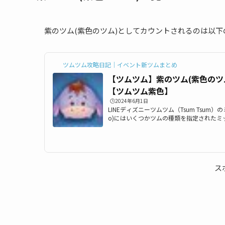
紫のツム(紫色のツム)としてカウントされるのは以下
ツムツム攻略日記｜イベント新ツムまとめ
【ツムツム】紫のツム(紫色のツ
【ツムツム紫色】
🕒️2024年6月1日
LINEディズニーツムツム（Tsum Tsum）のミ
o)にはいくつかツムの種類を指定されたミ
は「紫のツム(紫色のツム)」一覧の最新版
ツム(ツムツム紫色のツム)対象ツムを知り
ムツム紫のツム(紫色のツム)を使う全ミッ
ツム紫のツム(紫色のツム)一覧ツムツム紫
トされるのは以下のツムたちです。 イーヨ
ス
ズ アイドルデール ラン...