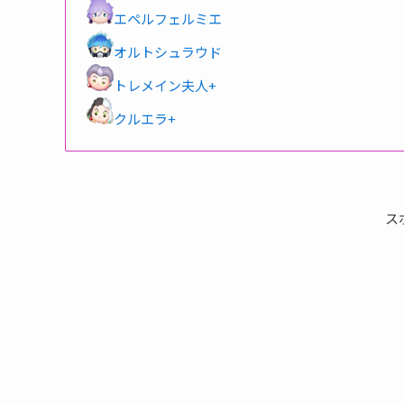
エペルフェルミエ
オルトシュラウド
トレメイン夫人+
クルエラ+
ス