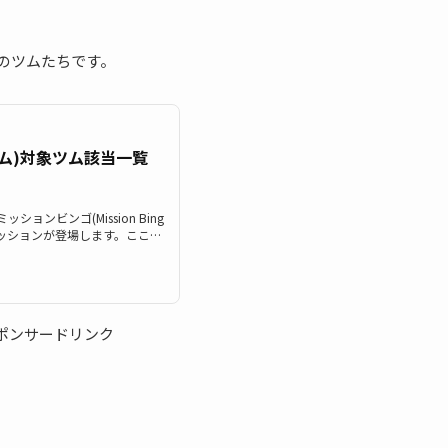
のツムたちです。
ム)対象ツム該当一覧
ッションビンゴ(Mission Bing
ッションが登場します。ここで
をまとめています。ツムツム紫の
たい時にぜひ利用して下さい。ツ
ションもぜひご覧ください。ツム
のツム(紫色のツム)としてカウン
ー ザーグ スペースレンジャーバ
ポンサードリンク