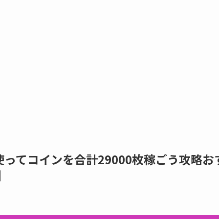
ってコインを合計29000枚稼ごう攻略お
】