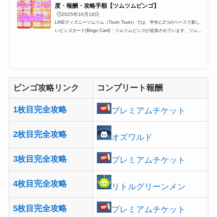
度・報酬・攻略手順【ツムツムビンゴ】
🕒️2025年10月18日
LINEディズニーツムツム（Tsum Tsum）では、半年に2つのペースで新し
いビンゴカード(Bingo Card)・ツムツムビンゴが追加されています。ツムツ
ムビンゴはプレイヤーレベル15以上なら誰でも挑戦できて、さらに1ビンゴ
につき報酬がもらえて、コンプリートするとプレミアムチケット・スキルチ
ケットや特定のツムが入手できるのですが、今回はそんな完全攻略一覧とビ
ンゴカードの難易度などをしょうかいします。どれも最新版なので、現在ビ
ンゴ攻略中の方などはブクマすると便利かも。最新ツムツムビンゴカード情
報ビンゴ49枚目が追加イベン...
ビンゴ攻略リンク
コンプリート報酬
1枚目完全攻略
プレミアムチケット
2枚目完全攻略
オズワルド
3枚目完全攻略
プレミアムチケット
4枚目完全攻略
リトルグリーンメン
5枚目完全攻略
プレミアムチケット