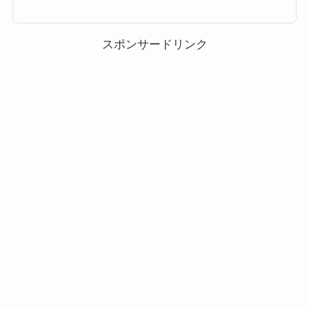
グまとめです。ツムツムイニシャルがMのツム(イニシャルM)に該当する対
象ツム・キャラクター一覧ツムツムイニシャルがMのツム(イニシャルM)に
該当する対象ツムは以下のキャラクターがいます。 ミッキー クリスマスミ
ッキー ソーサラーミッキー かぼち...
スポンサードリンク