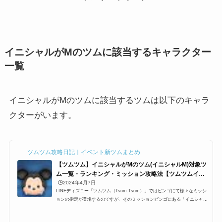
イニシャルがMのツムに該当するキャラクター
一覧
イニシャルがMのツムに該当するツムは以下のキャラ
クターがいます。
ツムツム攻略日記｜イベント新ツムまとめ
【ツムツム】イニシャルがMのツム(イニシャルM)対象ツ
ム一覧・ランキング・ミッション攻略法【ツムツムイニ
シャルM】
🕒️2024年4月7日
LINEディズニー「ツムツム（Tsum Tsum）」ではビンゴにて様々なミッシ
ョンの指定が登場するのですが、そのミッションビンゴにある「イニシャル
がMのツム(イニシャルM)」一覧です。ここでは、ツムツムイニシャルがM
のツム(ツムツムイニシャルM)の対象ツム一覧とミッション、各種ランキン