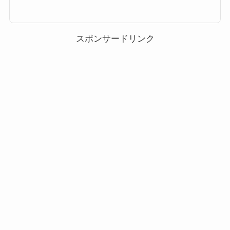
姫(チャーム)、フラワーオーロラ姫(チャーム)。ジェイク・サリー、ネイテ
ィリです。キャラクターやミッションでは共通しているのか、さらにツム毎
に活躍できるミッションもまとめましたので攻略の参考にしてください。ツ
ムツムフラワーギフトイベ...
スポンサードリンク