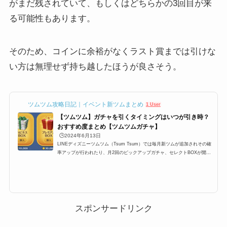
がまだ残されていて、もしくはどちらかの3回目が来
る可能性もあります。
そのため、コインに余裕がなくラスト賞までは引けな
い方は無理せず持ち越したほうが良さそう。
ツムツム攻略日記｜イベント新ツムまとめ
1 User
【ツムツム】ガチャを引くタイミングはいつが引き時？
おすすめ度まとめ【ツムツムガチャ】
🕒️2024年6月13日
LINEディズニーツムツム（Tsum Tsum）では毎月新ツムが追加されその確
率アップが行われたり、月2回のピックアップガチャ、セレクトBOXが開催
されます。ここ最近では上記のパターンが定例化されており、大体スケジュ
ールが予想できるようになったのですが、果たしてガチャは引くべきなの
か？ここでは、プレミアムBOX確率アップ・ピックアップガチャ・セレクト
BOXの3つのガチャは引くべきなのか、引くタイミングのおすすめをまとめ
ています。ツムツムにおけるガチャを引くタイミングLINEディズニーツム
ツム（Tsum Tsum）では毎月新ツムが...
スポンサードリンク