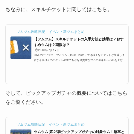
ちなみに、スキルチケットに関してはこちら。
ツムツム攻略日記｜イベント新ツムまとめ
【ツムツム】スキルチケットの入手方法と効果は？おす
すめツムは？期限は？
🕒️2018年7月17日
LINEのディズニーツムツム（Tsum Tsum）では様々なチケットが登場しま
すが今回はそのチケットの中でもかなり貴重なツムのスキルレベルを上げる
ことが出来る「スキルチケット」というものが登場します。基本的にはイベ
ントやビンゴの報酬などでしか手に入らない代物でありますが、スキルチケ
ットとは？使い方、本当に入手方法はビンゴやイベントだけなの？そして期
限などを紹介していきます＾＾なお、チケット一覧はこちらにまとめてあり
ます。ツムツムのチケットの種類と一覧スキルチケットって何？どういった
効果があるの？では、スキ...
そして、ピックアップガチャの概要についてはこちら
をご覧ください。
ツムツム攻略日記｜イベント新ツムまとめ
ツムツム 第２弾ピックアップガチャの対象ツム！確率と