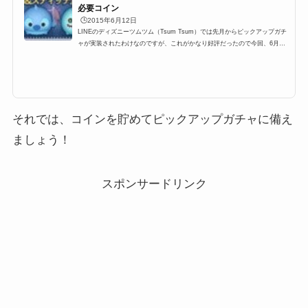
必要コイン
🕒️2015年6月12日
LINEのディズニーツムツム（Tsum Tsum）では先月からピックアップガチ
ャが実装されたわけなのですが、これがかなり好評だったので今回、6月に
も行われるようなのですが既に対象ツムのリーク情報があったので紹介した
いと思います2015年6月12日11:00～よりピックアップガチャ第2弾スタート
ピックアップガチャって？ピックアップガチャとは、特定のツム数種類をピ
ックアップしそのツムしか出ないガチャであり、数の上限も決まってあるの
で、すべて引き当てるとチケットがもらえるっていうガチャ。前回は2015年
5月で人気のハチプー、アナ...
それでは、コインを貯めてピックアップガチャに備え
ましょう！
スポンサードリンク