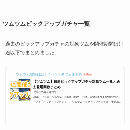
ツムツムピックアップガチャ一覧
過去のピックアップガチャの対象ツムや開催期間は別
途以下でまとめました。
ツムツム攻略日記｜イベント新ツムまとめ
1 User
【ツムツム】最新ピックアップガチャ対象ツム一覧と過
去登場回数まとめ
🕒️2025年9月22日
LINEディズニーツムツム（Tsum Tsum）では、2015年5月より恒例となっ
ている「ピックアップガチャ」。ツムツムピックアップガチャは、予め出る
ツムが決まっており、大抵450,000コインあれば全部のツムを手に入れるこ
とができて、さらにスキルチケットが貰えるという大変嬉しいガチャなので
すが、今回は過去から最新のピックアップガチャまで一覧にしてみました。
過去ツムツムピックアップガチャ対象ツム一覧2015年5月に第一弾が開催さ
れてから、ずっと毎月1回開催されているピックアップガチャ。そのピック