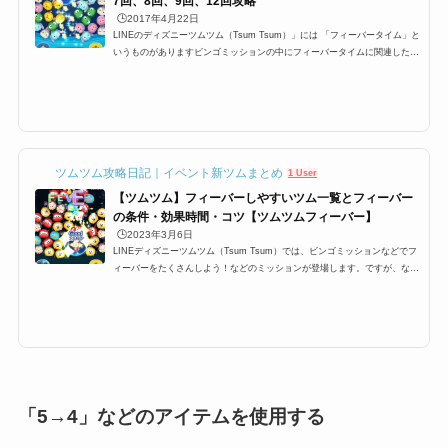
7回、8回、9回、12回攻略
🕒️2017年4月22日
LINEのディズニーツムツム（Tsum Tsum）」には 「フィーバータイム」と
いうものがありますビンゴミッションの中にフィーバータイムに関連したミ
ッションが多数ありますが 特に1プレイで○回フィーバーするっていうミッ
ションがあり どうすればフィーバーに入るのか？ フィーバーに継続する時
間などを攻略していきます フィーバータイムとは？突入するにはまずフィ
ーバーに突入するにはフィーバーゲージと呼ばれる ゲージを貯めなけれ
ば、フィーバータイムに突入できませんこのゲージが満タンになるとフィー
バータイムに入ることが出来ま...
ツムツム攻略日記｜イベント新ツムまとめ
1 User
【ツムツム】フィーバーしやすいツム一覧とフィーバー
の条件・効果時間・コツ【ツムツムフィーバー】
🕒️2023年3月6日
LINEディズニーツムツム（Tsum Tsum）では、ビンゴミッションなどでフ
ィーバーをたくさんしよう！などのミッションが登場します。ですが、なか
なかツムツムフィーバーをたくさんするにはコツが必要です。特に6回、7
回、8回、9回と指定数が多いミッションも登場するのですが、ここでは、そ
んなミッションを攻略するために必要なおすすめツムとフィーバーの条件
や、持続時間、更にはコツをまとめています！ツムツムフィーバーの条件・
持続時間・コツツムツムにはフィーバータイムというものが存在します。さ
らに、ビンゴミッションやイベ...
「5→4」などのアイテムを使用する