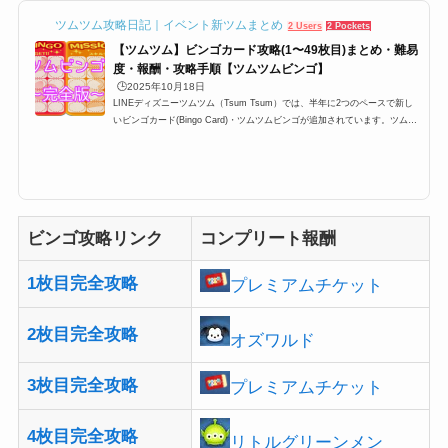
ツムツム攻略日記｜イベント新ツムまとめ
2 Users
2 Pockets
【ツムツム】ビンゴカード攻略(1〜49枚目)まとめ・難易
度・報酬・攻略手順【ツムツムビンゴ】
🕒️2025年10月18日
LINEディズニーツムツム（Tsum Tsum）では、半年に2つのペースで新し
いビンゴカード(Bingo Card)・ツムツムビンゴが追加されています。ツムツ
ムビンゴはプレイヤーレベル15以上なら誰でも挑戦できて、さらに1ビンゴ
につき報酬がもらえて、コンプリートするとプレミアムチケット・スキルチ
ケットや特定のツムが入手できるのですが、今回はそんな完全攻略一覧とビ
ンゴカードの難易度などをしょうかいします。どれも最新版なので、現在ビ
ンゴ攻略中の方などはブクマすると便利かも。最新ツムツムビンゴカード情
報ビンゴ49枚目が追加イベン...
ビンゴ攻略リンク
コンプリート報酬
1枚目完全攻略
プレミアムチケット
2枚目完全攻略
オズワルド
3枚目完全攻略
プレミアムチケット
4枚目完全攻略
リトルグリーンメン