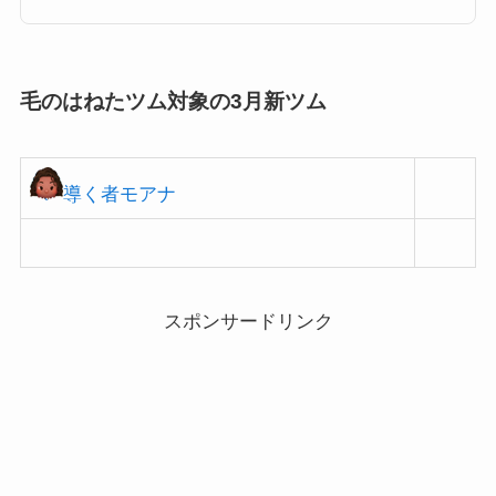
ツムなどをここではまとめましたので、どうぞご覧ください！ツムツム毛の
はねたツム一覧毛のはねたツムとしてカウントされる対象ツムは以下の通
り。もしも抜けがありましたら教...
毛のはねたツム対象の3月新ツム
導く者モアナ
スポンサードリンク