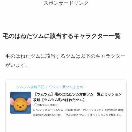
スポンサードリンク
毛のはねたツムに該当するキャラクター一覧
毛のはねたツムに該当するツムは以下のキャラクター
がいます。
ツムツム攻略日記｜イベント新ツムまとめ
【ツムツム】毛のはねたツム対象ツム一覧とミッション
攻略【ツムツム毛のはねたツム】
🕒️2024年3月30日
LINEディズニーツムツム（Tsum Tsum）のミッションビンゴ(Mission Bing
o)19枚目20(19-20)には、「毛のはねたツム」を使うミションが登場しま
す。このビンゴ19枚目には「毛のはねたツムを使ってスコアボムを合計180
個消そう」というミッションが登場するのですが、ツムツム毛のはねたツム
はどのキャラクターが対象になるのか？スコアボム180個攻略にオススメの