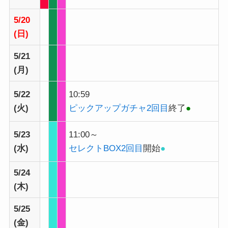
5/20
(日)
5/21
(月)
5/22
10:59
(火)
ピックアップガチャ2回目
終了
●
5/23
11:00～
(水)
セレクトBOX2回目
開始
●
5/24
(木)
5/25
(金)