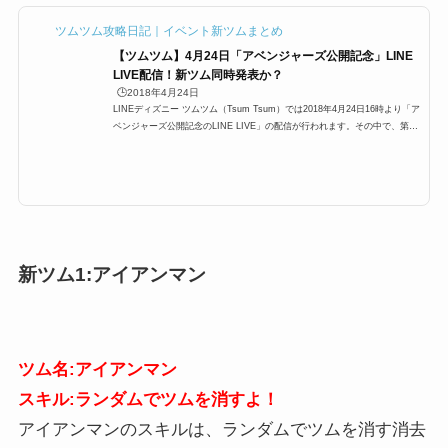
ツムツム攻略日記｜イベント新ツムまとめ
【ツムツム】4月24日「アベンジャーズ公開記念」LINE
LIVE配信！新ツム同時発表か？
🕒️2018年4月24日
LINEディズニー ツムツム（Tsum Tsum）では2018年4月24日16時より「ア
ベンジャーズ公開記念のLINE LIVE」の配信が行われます。その中で、第2
部の18時30分より、ツムツムに関する何かを発表するようですが来月の新ツ
ムなどが発表される可能性が高いです。ここではLINE LIVEを見る方法や、
新情報など本記事で詳細をまとめていますので、ぜひご覧ください。アベン
ジャーズ公開記念LINE LIVEの概要 タイトル：アベンジャーズ/インフィニ
ティー・ウォー映画公開記念 配信日： 第1部:2018年4月24日(火)16:00～ 第
2部:2018年4月24日(火)18:...
新ツム1:アイアンマン
ツム名:アイアンマン
スキル:ランダムでツムを消すよ！
アイアンマンのスキルは、ランダムでツムを消す消去