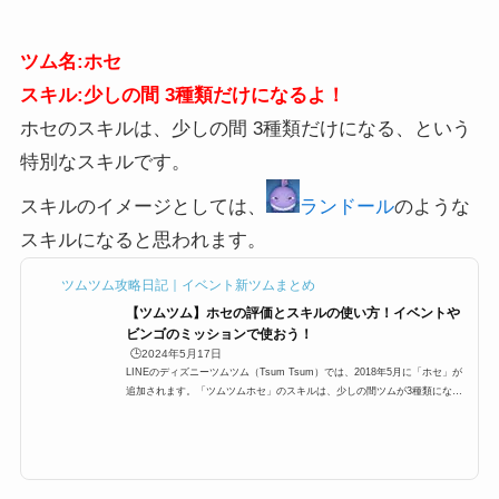
ツム名:ホセ
スキル:少しの間 3種類だけになるよ！
ホセのスキルは、少しの間 3種類だけになる、という
特別なスキルです。
スキルのイメージとしては、
ランドール
のような
スキルになると思われます。
ツムツム攻略日記｜イベント新ツムまとめ
【ツムツム】ホセの評価とスキルの使い方！イベントや
ビンゴのミッションで使おう！
🕒️2024年5月17日
LINEのディズニーツムツム（Tsum Tsum）では、2018年5月に「ホセ」が
追加されます。「ツムツムホセ」のスキルは、少しの間ツムが3種類になる
特殊系。ランドールのようなスキルなのですが高得点は出せるツムなのでし
ょうか？ここでは「ホセツムツム」のスキルと高得点、使い方や評価をまと
めています。「ホセ」のスキルとステータススキル名少しの間 3種類だけに
なるよ！スキルタイプ特殊系スキルの使いやすさ難しい成長タイプ晩成 ス
キルレベル1スコア：2倍 時間：4秒スキルレベル2スコア：2.2倍 時間：