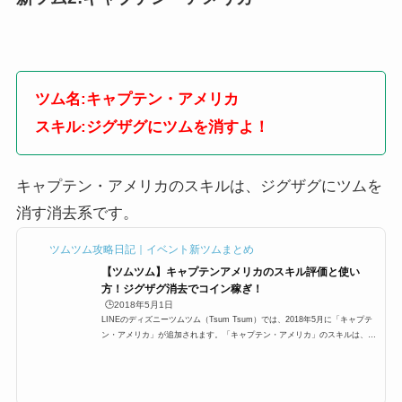
ツム名:キャプテン・アメリカ
スキル:ジグザグにツムを消すよ！
キャプテン・アメリカのスキルは、ジグザグにツムを
消す消去系です。
ツムツム攻略日記｜イベント新ツムまとめ
【ツムツム】キャプテンアメリカのスキル評価と使い
方！ジグザグ消去でコイン稼ぎ！
🕒️2018年5月1日
LINEのディズニーツムツム（Tsum Tsum）では、2018年5月に「キャプテ
ン・アメリカ」が追加されます。「キャプテン・アメリカ」のスキルは、ジ
グザグにツムを消すよ！という消去系スキル。ここでは「キャプテン・アメ
リカ」のスキルと高得点、使い方や評価をまとめています。「キャプテン・
アメリカ」のスキルとステータススキル名ジグザグにツムを消すよ！スキル
タイプ消去系スキルの使いやすさ簡単成長タイプ早熟 スキルレベル1効果範