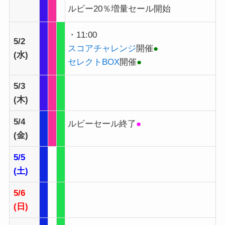
ルビー20％増量セール開始
・11:00
5/2
スコアチャレンジ
開催
●
(水)
セレクトBOX
開催
●
5/3
(木)
5/4
ルビーセール終了
●
(金)
5/5
(土)
5/6
(日)