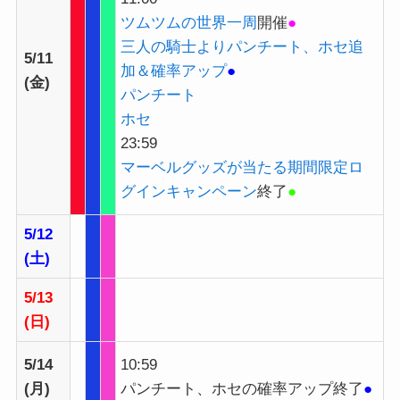
ツムツムの世界一周
開催
●
三人の騎士よりパンチート、ホセ追
5/11
加＆確率アップ
●
(金)
パンチート
ホセ
23:59
マーベルグッズが当たる期間限定ロ
グインキャンペーン
終了
●
5/12
(土)
5/13
(日)
5/14
10:59
(月)
パンチート、ホセの確率アップ終了
●