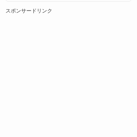
囲:SSサイズスキルレベル2効果範囲:Sサイズ スキルレベル3効果範囲:Mサ
イズ スキルレベル4効果範囲:...
スポンサードリンク