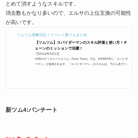
とめて消すようなスキルです。
消去数もかなり多いので、エルサの上位互換の可能性
が高いです。
ツムツム攻略日記｜イベント新ツムまとめ
【ツムツム】スパイダーマンのスキル評価と使い方！チ
ェーンのミッションで活躍！
🕒️2018年5月1日
LINEのディズニーツムツム（Tsum Tsum）では、2018年5月に「スパイダ
ーマン」が追加されます。「スパイダーマン」のスキルは、下から糸でツム
を絡めてまとめて消せるよ！という消去系スキル。ここでは「スパイダーマ
ン」のスキルと高得点、使い方や評価をまとめています。「スパイダーマ
ン」のスキルとステータススキル名下から糸でツムを絡めてまとめて消せる
よ！スキルタイプ消去系スキルの使いやすさ簡単成長タイプ早熟 スキルレ
ベル1効果範囲:SSサイズスキルレベル2効果範囲:Sサイズ スキルレベル3効
果範囲:Mサイズ スキルレベル4...
新ツム4:パンチート