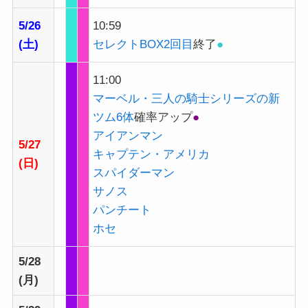
5/26
10:59
(土)
セレクトBOX2回目
終了
●
11:00
マーベル・三人の騎士シリーズの新
ツム6体
確率アップ
●
アイアンマン
5/27
キャプテン・アメリカ
(日)
スパイダーマン
サノス
パンチート
ホセ
5/28
(月)