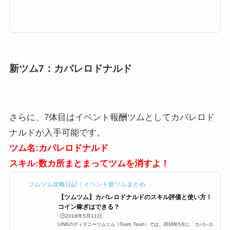
ボムを巻き込むので、スコアボムを巻き込んで高得点を狙いたいツムです。
ここでは「サノス」のスキルと高得点、使い方や評価をまとめています。
「サノス」のスキルとステータススキル名画面中央のツムをまとめて消す
よ！スキルタイプ消去系スキルの使いやすさ簡単成長タイプ普通 スキルレ
ベル1効果範囲:SSサイズスキルレベル2効果範囲:Sサイズ スキルレベル3効
果範囲:Mサイズ スキルレベル4効果...
新ツム7：
カバレロドナルド
さらに、7体目はイベント報酬ツムとしてカバレロド
ナルドが入手可能です。
ツム名:カバレロドナルド
スキル:数カ所まとまってツムを消すよ！
ツムツム攻略日記｜イベント新ツムまとめ
【ツムツム】カバレロドナルドのスキル評価と使い方！
コイン稼ぎはできる？
🕒️2018年5月11日
LINEのディズニーツムツム（Tsum Tsum）では、2018年5月に「カバレロ