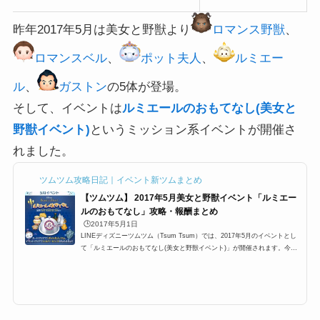
昨年2017年5月は美女と野獣より
ロマンス野獣
、
ロマンスベル
、
ポット夫人
、
ルミエー
ル
、
ガストン
の5体が登場。
そして、イベントは
ルミエールのおもてなし(美女と
野獣イベント)
というミッション系イベントが開催さ
れました。
ツムツム攻略日記｜イベント新ツムまとめ
【ツムツム】 2017年5月美女と野獣イベント「ルミエー
ルのおもてなし」攻略・報酬まとめ
🕒️2017年5月1日
LINEディズニーツムツム（Tsum Tsum）では、2017年5月のイベントとし
て「ルミエールのおもてなし(美女と野獣イベント)」が開催されます。今回
のイベントは、2ヶ月ぶりとなる全6枚のカード＋オマケの合計7枚のミッシ
ョン系イベントであり新機能「ミッションアシスト機能」が追加されていま
す。さらに、クリア報酬として新ツム「ポット夫人」やらシルバーピンズ、
ゴールドピンズがもらえるのですが、気になるのはやはりスキルチケットで
すよね！ここでは「ルミエールのおもてなし(美女と野獣イベント)」の参加