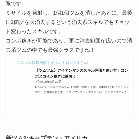
系です。
ミサイルを発射し、1個1個ツムを消したあとに、最後
に2箇所を大消去するという消去系スキルでもチョッ
ト変わったスキルです。
コンボ稼ぎが可能であり、更に消去範囲が広いので消
去系ツムの中でも最強クラスですね！
ツムツム攻略日記｜イベント新ツムまとめ
【ツムツム】アイアンマンのスキル評価と使い方！コン
ボとコイン稼ぎに使おう！
🕒️2018年4月27日
LINEのディズニーツムツム（Tsum Tsum）では、2018年5月に「アイアン
マン」が追加されます。「アイアンマン」のスキルは、ランダムでボムが発
生するよ！という消去系スキル。ここでは「アイアンマン」のスキルと高得
点、使い方や評価をまとめています。「アイアンマン」のスキルとステータ
ススキル名ランダムでツムを消すよ！スキルタイプ消去系スキルの使いやす
さ簡単成長タイプ早熟スキルレベル1効果範囲:SSサイズ スキルレベル2効果
範囲:Sサイズ スキルレベル3効果範囲:Mサイズ スキルレベル4効果範囲:Lサ
イズ スキルレベル5効果範...
新ツム2:キャプテン・アメリカ