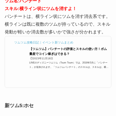
ツム名:パンチート
スキル:横ライン状にツムを消すよ！
パンチートは、横ライン状にツムを消す消去系です。
横ラインは既に複数のツムが持っているので、スキル
発動が軽いか消去数が多いかで強さが分かれます。
ツムツム攻略日記｜イベント新ツムまとめ
【ツムツム】パンチートの評価とスキルの使い方！ボム
量産でコイン稼ぎはできる？
🕒️2023年11月18日
LINEのディズニーツムツム（Tsum Tsum）では、2018年5月に「パンチー
ト」が追加されます。「ツムツムパンチート」のスキルは、スキルは、横ラ
イン状にツムを消す消去系。正直あまり強くはありませんが、ビンゴやイベ
ントでの活躍が期待できるツムです。ここでは「パンチートツムツム」のス
キルと高得点、使い方や評価をまとめています。「パンチート」のスキルと
ステータススキル名横ライン状にツムを消すよ！スキルタイプ消去系スキル
の使いやすさ簡単成長タイプ スキルレベル1必要ツム数:20ライン数:2スキル
レベル2必要ツム数:19ライ...
新ツム5:ホセ