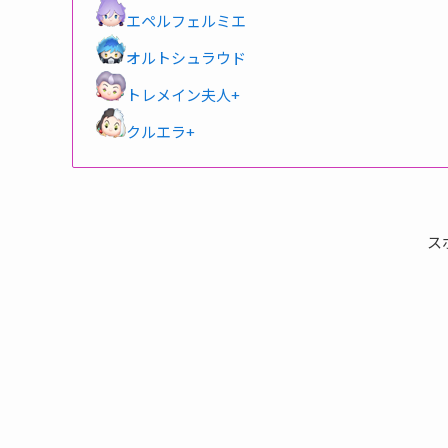
エペルフェルミエ
オルトシュラウド
トレメイン夫人+
クルエラ+
ス