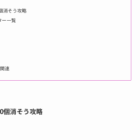
0個消そう攻略
ター一覧
略関連
70個消そう攻略