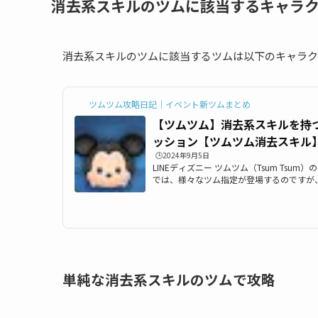
消去系スキルのツムに該当するキャラ
消去系スキルのツムに該当するツムは以下のキャラク
ツムツム攻略日記｜イベント新ツムまとめ
【ツムツム】消去系スキルを持
ッション【ツムツム消去スキル
🕒️2024年9月5日
LINEディズニー ツムツム（Tsum Tsu
では、様々なツム指定が登場するのですが
つツム」をまとめました。ツムツム消去系
にぜひ利用して下さい。消去系スキルを持
もどうぞご覧ください。ツムツム消去系ス
ター一覧消去系スキルを持つツムに該当す
います。こちらのツムは、2017年4月発
と遊ぶ本2017」で記載されている消去系...
単純な消去系スキルのツムで攻略