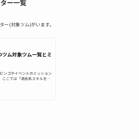
クター一覧
ター(対象ツム)がいます。
つツム対象ツム一覧とミ
】
m）のビンゴやイベントのミッション
、ここでは「消去系スキルを持
スキルの対象ツムを知りたい時
つツムを使う全ミッション一覧
キルのツムに該当するキャラク
るツムは以下のキャラクターが
売の「ディズニーツムツムでもっ