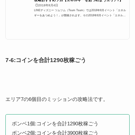
攻略おすすめツム【エネルギーをあつめようエリア7】
🕒️2018年8月4日
LINEディズニー ツムツム（Tsum Tsum）では2018年8月イベント「エネル
ギーをあつめよう！」が開催されます。その2018年8月イベント「エネルギ
ーをあつめよう！」に「青色のツムで大きなツムを4個、3個消そう」が登場
するのですが、ここでは「青色のツムで大きなツムを4個、3個消そう」の攻
略にオススメのキャラクターと攻略法をまとめています。青色のツム、どの
ツムを使うと1プレイで大きなツムを4個、3個消そうを効率よく攻略できる
のかぜひご覧ください。青色のツムで大きなツムを4個、3個消そう攻略201
8年8月イベント「エネルギー...
7-6:コインを合計1290枚稼ごう
エリア7の6個目のミッションの攻略法です。
ボンベ1個:コインを合計1290枚稼ごう
ボンベ2個:コインを合計3900枚稼ごう