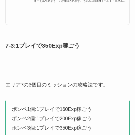
ギーをあつめよう！」が開催されます。その2018年8月イベント「エネルギ
ーをあつめよう！」に「鼻が黒いツムを1プレイで200個、130個消そう」が
登場するのですが、ここでは「鼻が黒いツムを1プレイで200個、130個消そ
う」の攻略にオススメのキャラクターと攻略法をまとめています。鼻が黒い
ツム、どのツムを使うと1プレイでツムを鼻が黒いツムで1プレイで200個、
130個消そうを効率よく攻略できるのかぜひご覧ください。1プレイで200
個、130個消そう攻略2018年8月イ...
7-3:1プレイで350Exp稼ごう
エリア7の3個目のミッションの攻略法です。
ボンベ1個:1プレイで160Exp稼ごう
ボンベ2個:1プレイで200Exp稼ごう
ボンベ3個:1プレイで350Exp稼ごう