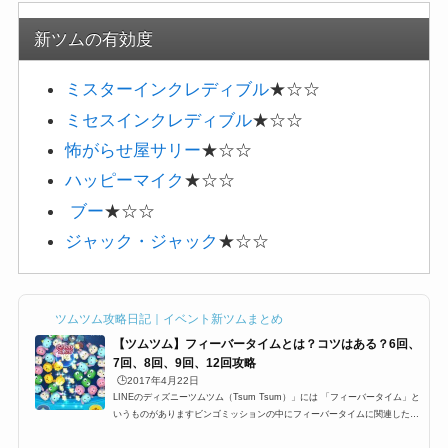
新ツムの有効度
ミスターインクレディブル
★☆☆
ミセスインクレディブル
★☆☆
怖がらせ屋サリー
★☆☆
ハッピーマイク
★☆☆
ブー
★☆☆
ジャック・ジャック
★☆☆
ツムツム攻略日記｜イベント新ツムまとめ
【ツムツム】フィーバータイムとは？コツはある？6回、
7回、8回、9回、12回攻略
🕒️2017年4月22日
LINEのディズニーツムツム（Tsum Tsum）」には 「フィーバータイム」と
いうものがありますビンゴミッションの中にフィーバータイムに関連したミ
ッションが多数ありますが 特に1プレイで○回フィーバーするっていうミッ