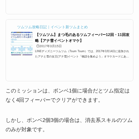
ションがあり どうすればフィーバーに入るのか？ フィーバーに継続する時
間などを攻略していきます フィーバータイムとは？突入するにはまずフィ
ーバーに突入するにはフィーバーゲージと呼ばれる ゲージを貯めなけれ
ば、フィーバータイムに突入できませんこのゲージが満タンになるとフィー
バータイムに入ることが出来ま...
ツムツム攻略日記｜イベント新ツムまとめ
【ツムツム】まつ毛のあるツムフィーバー12回・11回攻
略【アナ雪イベントオマケ】
🕒️2017年3月15日
LINEディズニーツムツム（Tsum Tsum）では、2017年3月14日に追加され
たアナと雪の女王(アナ雪)イベント「物語を集めよう」オマケカードにある
ミッションの一つに「まつ毛のあるツムを使って1プレイでフィーバーをた
くさんしよう！」というミッションがあります。まつ毛のあるツムの対象ツ
ムはかなり多いのですが、この難しい12回フィーバーの他に9回フィーバ
ー、11回フィーバーがしやすいおすすめのツムや攻略方法をまとめました！
まつ毛のあるツムに該当するキャラクター(対象ツム)一覧まつ毛のあるツム
に該当するキャラクター(対象ツ...
このミッションは、ボンベ1個に場合だとツム指定は
なく4回フィーバーでクリアができます。
しかし、ボンベ2個3個の場合は、消去系スキルのツム
のみが対象です。