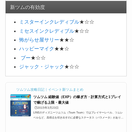
新ツムの有効度
ミスターインクレディブル
★☆☆
ミセスインクレディブル
★☆☆
怖がらせ屋サリー
★★☆
ハッピーマイク
★★☆
ブー
★☆☆
ジャック・ジャック
★☆☆
ツムツム攻略日記｜イベント新ツムまとめ
ツムツム 経験値（EXP）の稼ぎ方・計算方式と1プレイ
で稼げる上限・最大値
🕒️2015年3月23日
LINEのディズニーツムツム（Tsum Tsum）ではプレイヤーレベル、ツムレ
ベルなど、高得点を叩き出すのに必要なステータス（パラメータ）がありま
す。その中でも重要な要素の一つ、プレイが終わったとの結果のところに
「Exp」と表示されている「経験値」。これはプレイヤーランク（レベル）