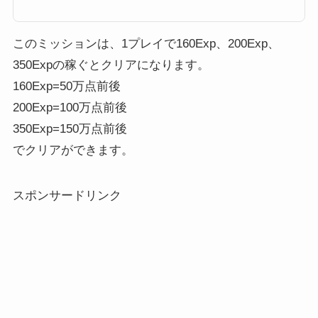
を上げるために必要な経験値なのですが、今回はプレイヤーのレベル上げに
必要な経験値の稼ぎ方や上限などをまとめました！ツムツムの経験値（EX
P）とはツムツムでの経験値は「Exp」と表示されます。最終的にどれくら
い1プレイで経験値稼いだのかは。...
このミッションは、1プレイで160Exp、200Exp、
350Expの稼ぐとクリアになります。
160Exp=50万点前後
200Exp=100万点前後
350Exp=150万点前後
でクリアができます。
スポンサードリンク