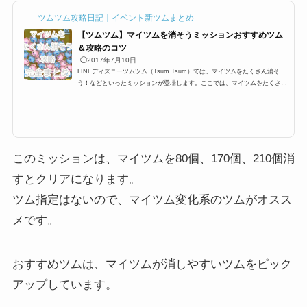
ツムツム攻略日記｜イベント新ツムまとめ
【ツムツム】マイツムを消そうミッションおすすめツム
＆攻略のコツ
🕒️2017年7月10日
LINEディズニーツムツム（Tsum Tsum）では、マイツムをたくさん消そ
う！などといったミッションが登場します。ここでは、マイツムをたくさん
消すおすすめツム一覧と攻略のコツをまとめました。マイツム発生系スキル
はもちろんですが、その他ツムでも十分攻略できるようにオススメツムをま
とめています。イベントやビンゴのマイツムミッションを攻略する際にお役
立てください。マイツムをたくさん消すためにはツムツムでは自分がプレイ
する際に、マイツムと呼ばれるツムを設定する必要があります。 ツムツム
にはたくさんのキャラクター...
このミッションは、マイツムを80個、170個、210個消
すとクリアになります。
ツム指定はないので、マイツム変化系のツムがオスス
メです。
おすすめツムは、マイツムが消しやすいツムをピック
アップしています。