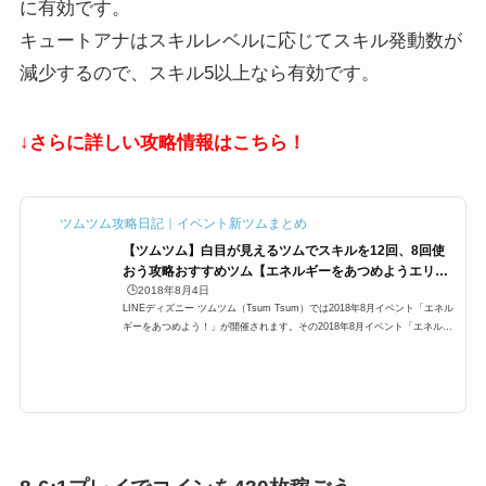
に有効です。
キュートアナはスキルレベルに応じてスキル発動数が
減少するので、スキル5以上なら有効です。
↓さらに詳しい攻略情報はこちら！
ツムツム攻略日記｜イベント新ツムまとめ
【ツムツム】白目が見えるツムでスキルを12回、8回使
おう攻略おすすめツム【エネルギーをあつめようエリア
8】
🕒️2018年8月4日
LINEディズニー ツムツム（Tsum Tsum）では2018年8月イベント「エネル
ギーをあつめよう！」が開催されます。その2018年8月イベント「エネルギ
ーをあつめよう！」に「白目が見えるツムでスキルを12回、8回使おう」が
登場するのですが、ここでは「白目が見えるツムでスキルを12回、8回使お
う」の攻略にオススメのキャラクターと攻略法をまとめています。白目が見
えるツム、どのツムを使うと1プレイで白目が見えるツムでスキルを12回、8
回使おうを効率よく攻略できるのかぜひご覧ください。白目が見えるツムで
スキルを12回、8回使おう使お...