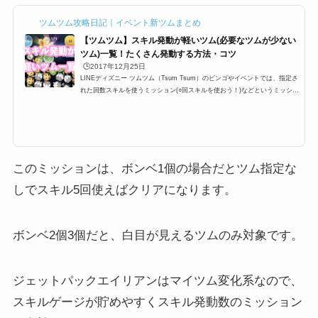
ツムツム攻略日記｜イベント新ツムまとめ
【ツムツム】スキル発動が軽いツム(必要なツムが少ない
ツム)一覧！たくさん発動する方法・コツ
🕒️2017年12月25日
LINEディズニー ツムツム（Tsum Tsum）のビンゴやイベントでは、指定さ
れた回数スキルを使うミッション(○回スキルを使おう！)などというミッショ
ンが登場します。多い時で24回など指定されているときがあるのですが、こ
こではスキル発動しやすい・早いツムを一覧にまとめています。たくさん発
動する方法・コツと合わせて掲載しているので、攻略の参考にしてくださ
い。スキル発動しやすい・早いツム一覧とたくさん発動するコツツムツムの
キャラクターにはそれぞれスキルが設定されており、イベントやビンゴでも
「1プレイでスキルを○回使...
このミッションは、ボンベ1個の場合だとツム指定な
しでスキル5回使えばクリアになります。
ボンベ2個3個だと、白目が見えるツムのみ対象です。
ジェットパックエイリアンはマイツム変化系なので、
スキルゲージが貯めやすくスキル発動数のミッション