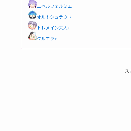
エペルフェルミエ
オルトシュラウド
トレメイン夫人+
クルエラ+
ス