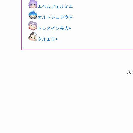
エペルフェルミエ
オルトシュラウド
トレメイン夫人+
クルエラ+
ス