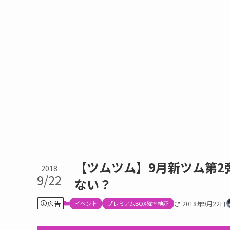
【ツムツム】9月新ツム第
2018
9/22
ない？
広告
イベント
プレミアムBOX確率検証
2018年9月22日