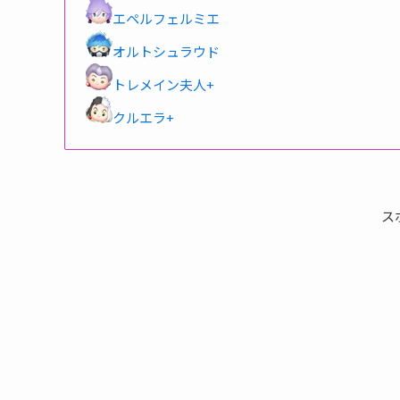
エペルフェルミエ
オルトシュラウド
トレメイン夫人+
クルエラ+
ス