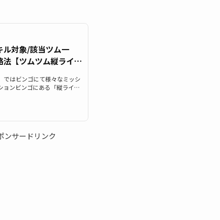
キル対象/該当ツム一
略法【ツムツム縦ライ
um）」ではビンゴにて様々なミッシ
ションビンゴにある「縦ライン
縦ラインを消す)」一覧です。こ
縦ラインのツム/縦ラインを消
ンキングまとめです。ツムツム縦
対象ツム・キャラクター一覧ツ
してカウントされる対象ツムは
ポンサードリンク