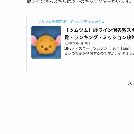
縦ライン消去スキルは以下のキャラクターがいます。
ツムツム攻略日記｜イベント新ツムまとめ
【ツムツム】縦ライン消去系ス
覧・ランキング・ミッション攻
ン】
🕒️2024年9月30日
LINEディズニー「ツムツム（Tsum Ts
ョンの指定が登場するのですが、そのミッ
消去系スキルを持つツム(縦ラインのツム/
こでは、縦ライン消去系スキルを持つツム(
す)の対象ツム一覧とミッション、各種ラ
ライン消去系スキルを持つツムに該当する
ムツム縦ライン消去系スキルを持つツムと
ス
以下の通り。スティッチマイクダンボ...