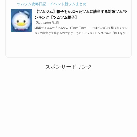
ツムツム攻略日記｜イベント新ツムまとめ
【ツムツム】帽子をかぶったツムに該当する対象ツム/ラ
ンキング【ツムツム帽子】
🕒️2024年9月1日
LINEディズニー「ツムツム（Tsum Tsum）」ではビンゴにて様々なミッシ
ョンの指定が登場するのですが、そのミッションビンゴにある「帽子をかぶ
ったツム」一覧です。ここでは、ツムツム帽子をかぶったツムを持つツムの
対象ツム一覧とミッション、各種ランキングまとめです。ツムツム帽子をか
ぶったツムに該当する対象ツム・キャラクター一覧ツムツム帽子をかぶった
ツムとしてカウントされる対象ツムは以下の通り。 ドナルド グーフィー サ
ンタジャック ハチプー ウサプー ウサティガー ウッディ ヤングオイスター
ジェシー かぼちゃミッ...
スポンサードリンク