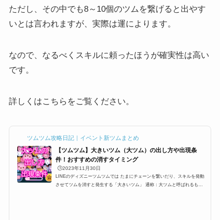
ただし、その中でも8～10個のツムを繋げると出やす
いとは言われますが、実際は運によります。
なので、なるべくスキルに頼ったほうが確実性は高い
です。
詳しくはこちらをご覧ください。
ツムツム攻略日記｜イベント新ツムまとめ
【ツムツム】大きいツム（大ツム）の出し方や出現条
件！おすすめの消すタイミング
🕒️2023年11月30日
LINEのディズニーツムツムでは たまにチェーンを繋いだり、スキルを発動
させてツムを消すと発生する「大きいツム」 通称：大ツムと呼ばれるもの
なのですが消すだけでツム５個分のツムとして換算されるこの大ツムですが
出現条件やら、出し方などを紹介します。大きいツムのミッションや攻略に
困っている方、ぜひ参考にしてみてください。大ツムの出現条件・出し方ツ
ムツムには大きいツム(大ツム)というものがあります。大きいツム(大ツム)