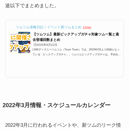
途以下でまとめました。
ツムツム攻略日記｜イベント新ツムまとめ
1 User
【ツムツム】最新ピックアップガチャ対象ツム一覧と過
去登場回数まとめ
🕒️2025年9月22日
LINEディズニーツムツム（Tsum Tsum）では、2015年5月より恒例となっ
ている「ピックアップガチャ」。ツムツムピックアップガチャは、予め出る
ツムが決まっており、大抵450,000コインあれば全部のツムを手に入れるこ
とができて、さらにスキルチケットが貰えるという大変嬉しいガチャなので
すが、今回は過去から最新のピックアップガチャまで一覧にしてみました。
過去ツムツムピックアップガチャ対象ツム一覧2015年5月に第一弾が開催さ
れてから、ずっと毎月1回開催されているピックアップガチャ。そのピック
アップガチャの過去開催分のま...
2022年3月情報・スケジュールカレンダー
2022年3月に行われるイベントや、新ツムのリーク情