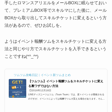
手したロマンスアリエルをメールBOXに眠らせておい
て、プレミアムBOX等でスキルマにした後に、メール
BOXから取り出してスキルチケットに変えるという方
法があるので、ぜひお試しを。
ようはイベント報酬ツムをスキルチケットに変える方
法と同じやり方でスキルチケットを入手できるという
ことですね(*^_^*)
ツムツム攻略日記｜イベント新ツムまとめ
【ツムツム】イベント報酬ツムをスキルチケットに変え
る裏ワザではない方法
🕒️2016年12月18日
LINEディズニーツムツム（Tsum Tsum）では、度々イベントが開催される
のですが、イベントによっては報酬でツムガ貰える場合があります。そんな
イベント報酬ツムをスキルチケットに変える裏ワザでもなんでもない、ツム
ツムプレイヤーなら、結構知っている小技があります。その方法はとても簡
単なのですが、改めて知らない人向けにイベントクリア報酬ツムをスキルチ