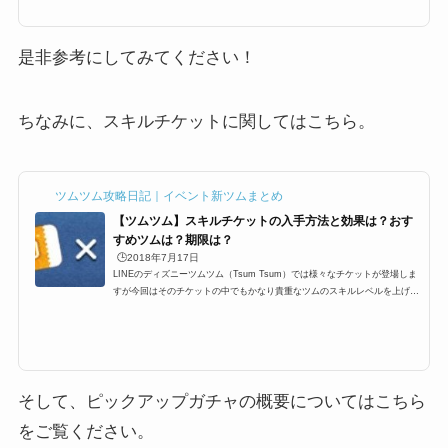
ケットにする手順をまとめました。イベント報酬ツムをスキルチケットに変
えるそれでは、裏ワザでもなんでもないちょっとした攻略法なのですが、イ
ベントクリア報酬ツムをス...
是非参考にしてみてください！
ちなみに、スキルチケットに関してはこちら。
ツムツム攻略日記｜イベント新ツムまとめ
【ツムツム】スキルチケットの入手方法と効果は？おす
すめツムは？期限は？
🕒️2018年7月17日
LINEのディズニーツムツム（Tsum Tsum）では様々なチケットが登場しま
すが今回はそのチケットの中でもかなり貴重なツムのスキルレベルを上げる
ことが出来る「スキルチケット」というものが登場します。基本的にはイベ
ントやビンゴの報酬などでしか手に入らない代物でありますが、スキルチケ
ットとは？使い方、本当に入手方法はビンゴやイベントだけなの？そして期
限などを紹介していきます＾＾なお、チケット一覧はこちらにまとめてあり
ます。ツムツムのチケットの種類と一覧スキルチケットって何？どういった
効果があるの？では、スキ...
そして、ピックアップガチャの概要についてはこちら
をご覧ください。