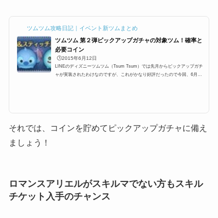
ツムツム攻略日記｜イベント新ツムまとめ
ツムツム 第２弾ピックアップガチャの対象ツム！確率と
必要コイン
🕒️2015年6月12日
LINEのディズニーツムツム（Tsum Tsum）では先月からピックアップガチ
ャが実装されたわけなのですが、これがかなり好評だったので今回、6月に
も行われるようなのですが既に対象ツムのリーク情報があったので紹介した
いと思います2015年6月12日11:00～よりピックアップガチャ第2弾スタート
ピックアップガチャって？ピックアップガチャとは、特定のツム数種類をピ
ックアップしそのツムしか出ないガチャであり、数の上限も決まってあるの
で、すべて引き当てるとチケットがもらえるっていうガチャ。前回は2015年
5月で人気のハチプー、アナ...
それでは、コインを貯めてピックアップガチャに備え
ましょう！
ロマンスアリエルがスキルマでない方もスキル
チケット入手のチャンス