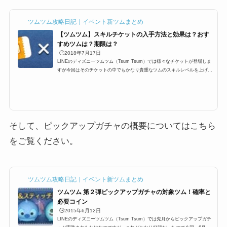
ツムツム攻略日記｜イベント新ツムまとめ
【ツムツム】スキルチケットの入手方法と効果は？おす
すめツムは？期限は？
🕒️2018年7月17日
LINEのディズニーツムツム（Tsum Tsum）では様々なチケットが登場しま
すが今回はそのチケットの中でもかなり貴重なツムのスキルレベルを上げる
ことが出来る「スキルチケット」というものが登場します。基本的にはイベ
ントやビンゴの報酬などでしか手に入らない代物でありますが、スキルチケ
ットとは？使い方、本当に入手方法はビンゴやイベントだけなの？そして期
限などを紹介していきます＾＾なお、チケット一覧はこちらにまとめてあり
ます。ツムツムのチケットの種類と一覧スキルチケットって何？どういった
効果があるの？では、スキ...
そして、ピックアップガチャの概要についてはこちら
をご覧ください。
ツムツム攻略日記｜イベント新ツムまとめ
ツムツム 第２弾ピックアップガチャの対象ツム！確率と
必要コイン
🕒️2015年6月12日
LINEのディズニーツムツム（Tsum Tsum）では先月からピックアップガチ