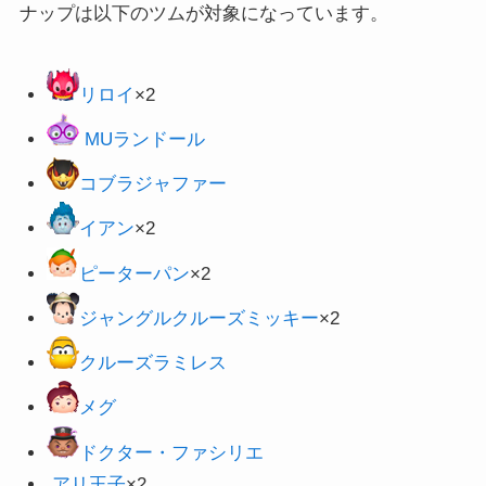
ナップは以下のツムが対象になっています。
リロイ
×2
MUランドール
コブラジャファー
イアン
×2
ピーターパン
×2
ジャングルクルーズミッキー
×2
クルーズラミレス
メグ
ドクター・ファシリエ
アリ王子
×2