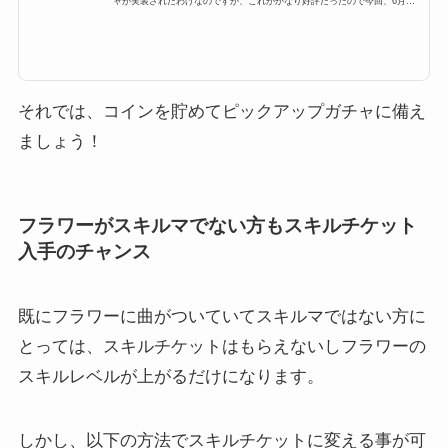
ャが実装されたわけなのですが、これがかなり好評だったので今回、6月に
も行われるようなのですが既に対象ツムのリーク情報があったので紹介した
いと思います2015年6月12日11:00～よりピックアップガチャ第2弾スタート
ピックアップガチャって？ピックアップガチャとは、特定のツム数種類をピ
ックアップしそのツムしか出ないガチャであり、数の上限も決まってあるの
で、すべて引き当てるとチケットがもらえるっていうガチャ。前回は2015年
5月で人気のハチプー、アナ...
それでは、コインを貯めてピックアップガチャに備え
ましょう！
フラワーがスキルマでない方もスキルチケット
入手のチャンス
既にフラワーに曲がついていてスキルマではない方に
とっては、スキルチケットはもらえないしフラワーの
スキルレベルが上がるだけになります。
しかし、以下の方法でスキルチケットに変える事が可