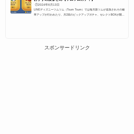
🕒️2024年6月13日
LINEディズニーツムツム（Tsum Tsum）では毎月新ツムが追加されその確
率アップが行われたり、月2回のピックアップガチャ、セレクトBOXが開催
されます。ここ最近では上記のパターンが定例化されており、大体スケジュ
ールが予想できるようになったのですが、果たしてガチャは引くべきなの
か？ここでは、プレミアムBOX確率アップ・ピックアップガチャ・セレクト
BOXの3つのガチャは引くべきなのか、引くタイミングのおすすめをまとめ
ています。ツムツムにおけるガチャを引くタイミングLINEディズニーツム
ツム（Tsum Tsum）では毎月新ツムが...
スポンサードリンク