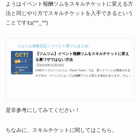
ようはイベント報酬ツムをスキルチケットに変える方
法と同じやり方でスキルチケットを入手できるという
ことですね(*^_^*)
ツムツム攻略日記｜イベント新ツムまとめ
【ツムツム】イベント報酬ツムをスキルチケットに変え
る裏ワザではない方法
🕒️2016年12月18日
LINEディズニーツムツム（Tsum Tsum）では、度々イベントが開催される
のですが、イベントによっては報酬でツムガ貰える場合があります。そんな
イベント報酬ツムをスキルチケットに変える裏ワザでもなんでもない、ツム
ツムプレイヤーなら、結構知っている小技があります。その方法はとても簡
単なのですが、改めて知らない人向けにイベントクリア報酬ツムをスキルチ
ケットにする手順をまとめました。イベント報酬ツムをスキルチケットに変
えるそれでは、裏ワザでもなんでもないちょっとした攻略法なのですが、イ
ベントクリア報酬ツムをス...
是非参考にしてみてください！
ちなみに、スキルチケットに関してはこちら。