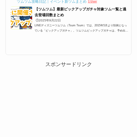
ツムツム攻略日記｜イベント新ツムまとめ
1 User
【ツムツム】最新ピックアップガチャ対象ツム一覧と過
去登場回数まとめ
🕒️2025年9月22日
LINEディズニーツムツム（Tsum Tsum）では、2015年5月より恒例となっ
ている「ピックアップガチャ」。ツムツムピックアップガチャは、予め出る
ツムが決まっており、大抵450,000コインあれば全部のツムを手に入れるこ
とができて、さらにスキルチケットが貰えるという大変嬉しいガチャなので
すが、今回は過去から最新のピックアップガチャまで一覧にしてみました。
過去ツムツムピックアップガチャ対象ツム一覧2015年5月に第一弾が開催さ
れてから、ずっと毎月1回開催されているピックアップガチャ。そのピック
アップガチャの過去開催分のま...
スポンサードリンク