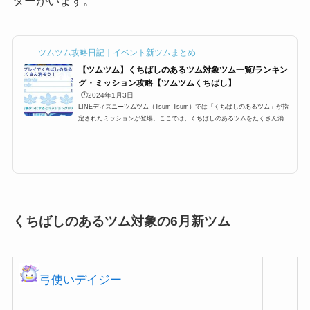
ターがいます。
ツムツム攻略日記｜イベント新ツムまとめ
【ツムツム】くちばしのあるツム対象ツム一覧/ランキン
グ・ミッション攻略【ツムツムくちばし】
🕒️2024年1月3日
LINEディズニーツムツム（Tsum Tsum）では「くちばしのあるツム」が指
定されたミッションが登場。ここでは、くちばしのあるツムをたくさん消す
ためにおすすめのツムや、くちばしのあるツムの対象ツム、ミッション攻略
をまとめます。ツムツムくちばしのあるツム対象・該当するツムくちばしの
あるツム対象・該当するツムは以下のキャラクターです。 ドナルド デイジ
ー ペリー クリスマスデイジー バレンタインデイジー クリスマスドナルド
スカットル ザズー スクルージ 三銃士ドナルド 忍者ドナルド お姫様デイジ
ー ホリデードナルド ...
くちばしのあるツム対象の6月新ツム
弓使いデイジー