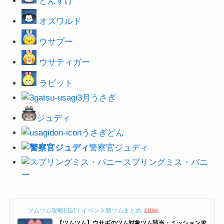
とんすけ
オズワルド
ウサプー
ウサティガー
ラビット
3月うさぎ
ジュディ
うさぎどん
警察官ジュデ
ィ
スプリングミス・バニ
ー
ツムツム攻略日記｜イベント新ツムまとめ
1 User
【ツムツム】ウサギのツム対象ツム該当・ミッション攻