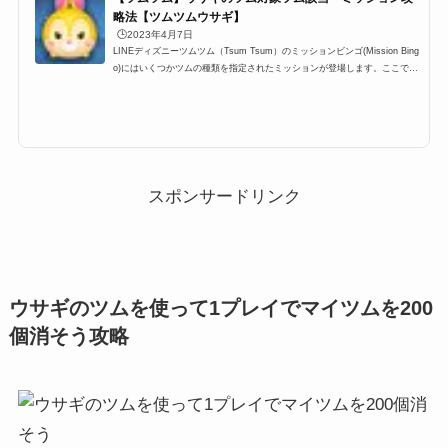
略法【ツムツムウサギ】
🕒️2023年4月7日
LINEディズニーツムツム（Tsum Tsum）のミッションビンゴ(Mission Bing
o)にはいくつかツムの種類を指定されたミッションが登場します。ここでは
「ウサギのツム(うさぎのツム)」一覧の最新版をまとめています。ツムツム
ウサギのツム対象ツムを知りたい時にぜひ利用して下さい。ツムツムウサギ
ツムを使う全ミッションもぜひご覧ください。ウサギのツムに該当するキャ
ラクター(対象ツム)一覧 ウサギのツム該当するキャラクター(対象ツム)一覧
です。 ミス・バニー 白うさぎ とんすけ オズワルド ウサプー ウサティ
ガー ラビット 3月...
スポンサードリンク
ウサギのツムを使って1プレイでマイツムを200
個消そう攻略