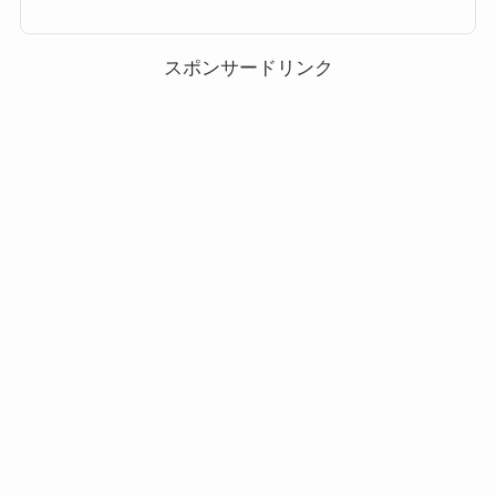
ンもぜひご覧ください。ツムツム耳が丸いツムに該当するキャラクター(対
象ツム)一覧 耳が丸いツム該当するキャラクター(対象ツム)一覧です。 ミッ
キー クリスマスミッキー ソーサラーミッキー パレードミッキー かぼちゃ
ミッキー ホーンハットミ...
スポンサードリンク