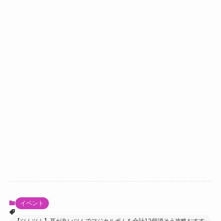
イベント
【ツムツム】耳が丸いツムでマジカルボムを合計12個消そう攻略おすす
めツム【フィルムコレクション】