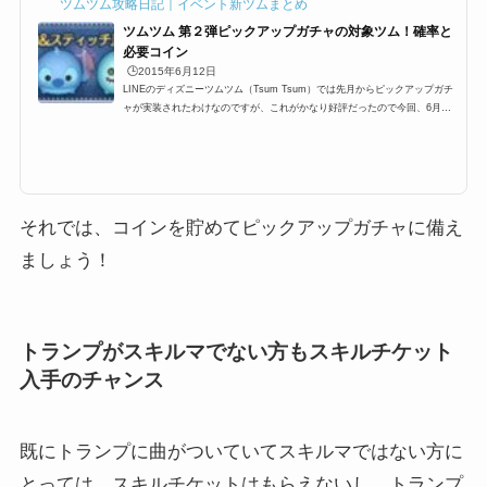
ツムツム攻略日記｜イベント新ツムまとめ
ツムツム 第２弾ピックアップガチャの対象ツム！確率と
必要コイン
🕒️2015年6月12日
LINEのディズニーツムツム（Tsum Tsum）では先月からピックアップガチ
ャが実装されたわけなのですが、これがかなり好評だったので今回、6月に
も行われるようなのですが既に対象ツムのリーク情報があったので紹介した
いと思います2015年6月12日11:00～よりピックアップガチャ第2弾スタート
ピックアップガチャって？ピックアップガチャとは、特定のツム数種類をピ
ックアップしそのツムしか出ないガチャであり、数の上限も決まってあるの
で、すべて引き当てるとチケットがもらえるっていうガチャ。前回は2015年
5月で人気のハチプー、アナ...
それでは、コインを貯めてピックアップガチャに備え
ましょう！
トランプがスキルマでない方もスキルチケット
入手のチャンス
既にトランプに曲がついていてスキルマではない方に
とっては、スキルチケットはもらえないし、トランプ