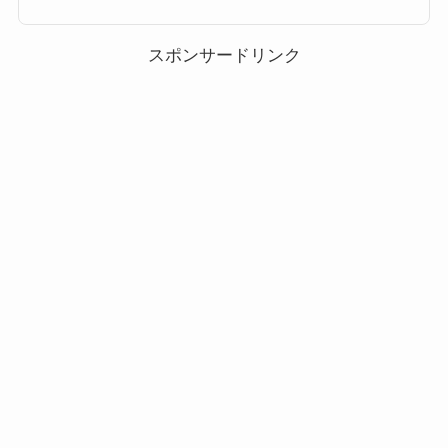
過去ツムツムピックアップガチャ対象ツム一覧2015年5月に第一弾が開催さ
れてから、ずっと毎月1回開催されているピックアップガチャ。そのピック
アップガチャの過去開催分のま...
スポンサードリンク