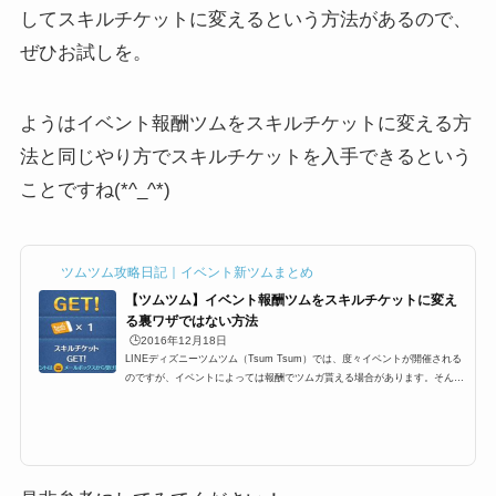
してスキルチケットに変えるという方法があるので、
ぜひお試しを。
ようはイベント報酬ツムをスキルチケットに変える方
法と同じやり方でスキルチケットを入手できるという
ことですね(*^_^*)
ツムツム攻略日記｜イベント新ツムまとめ
【ツムツム】イベント報酬ツムをスキルチケットに変え
る裏ワザではない方法
🕒️2016年12月18日
LINEディズニーツムツム（Tsum Tsum）では、度々イベントが開催される
のですが、イベントによっては報酬でツムガ貰える場合があります。そんな
イベント報酬ツムをスキルチケットに変える裏ワザでもなんでもない、ツム
ツムプレイヤーなら、結構知っている小技があります。その方法はとても簡
単なのですが、改めて知らない人向けにイベントクリア報酬ツムをスキルチ
ケットにする手順をまとめました。イベント報酬ツムをスキルチケットに変
えるそれでは、裏ワザでもなんでもないちょっとした攻略法なのですが、イ
ベントクリア報酬ツムをス...