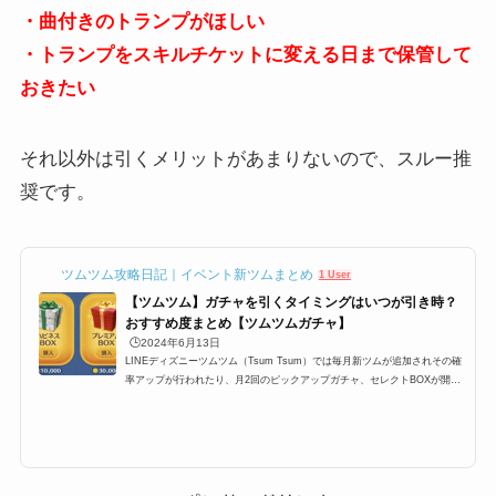
・曲付きのトランプがほしい
・トランプをスキルチケットに変える日まで保管して
おきたい
それ以外は引くメリットがあまりないので、スルー推
奨です。
ツムツム攻略日記｜イベント新ツムまとめ
1 User
【ツムツム】ガチャを引くタイミングはいつが引き時？
おすすめ度まとめ【ツムツムガチャ】
🕒️2024年6月13日
LINEディズニーツムツム（Tsum Tsum）では毎月新ツムが追加されその確
率アップが行われたり、月2回のピックアップガチャ、セレクトBOXが開催
されます。ここ最近では上記のパターンが定例化されており、大体スケジュ
ールが予想できるようになったのですが、果たしてガチャは引くべきなの
か？ここでは、プレミアムBOX確率アップ・ピックアップガチャ・セレクト
BOXの3つのガチャは引くべきなのか、引くタイミングのおすすめをまとめ
ています。ツムツムにおけるガチャを引くタイミングLINEディズニーツム
ツム（Tsum Tsum）では毎月新ツムが...