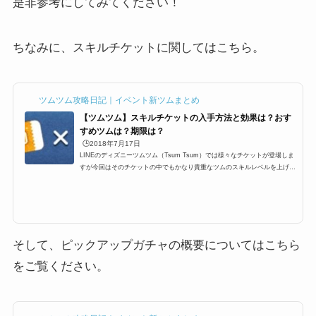
是非参考にしてみてください！
ちなみに、スキルチケットに関してはこちら。
ツムツム攻略日記｜イベント新ツムまとめ
【ツムツム】スキルチケットの入手方法と効果は？おす
すめツムは？期限は？
🕒️2018年7月17日
LINEのディズニーツムツム（Tsum Tsum）では様々なチケットが登場しま
すが今回はそのチケットの中でもかなり貴重なツムのスキルレベルを上げる
ことが出来る「スキルチケット」というものが登場します。基本的にはイベ
ントやビンゴの報酬などでしか手に入らない代物でありますが、スキルチケ
ットとは？使い方、本当に入手方法はビンゴやイベントだけなの？そして期
限などを紹介していきます＾＾なお、チケット一覧はこちらにまとめてあり
ます。ツムツムのチケットの種類と一覧スキルチケットって何？どういった
効果があるの？では、スキ...
そして、ピックアップガチャの概要についてはこちら
をご覧ください。