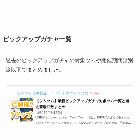
ピックアップガチャ一覧
過去のピックアップガチャの対象ツムや開催期間は別
途以下でまとめました。
ツムツム攻略日記｜イベント新ツムまとめ
1 User
【ツムツム】最新ピックアップガチャ対象ツム一覧と過
去登場回数まとめ
🕒️2025年9月22日
LINEディズニーツムツム（Tsum Tsum）では、2015年5月より恒例となっ
ている「ピックアップガチャ」。ツムツムピックアップガチャは、予め出る
ツムが決まっており、大抵450,000コインあれば全部のツムを手に入れるこ
とができて、さらにスキルチケットが貰えるという大変嬉しいガチャなので
すが、今回は過去から最新のピックアップガチャまで一覧にしてみました。