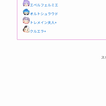
エペルフェルミエ
オルトシュラウド
トレメイン夫人+
クルエラ+
ス