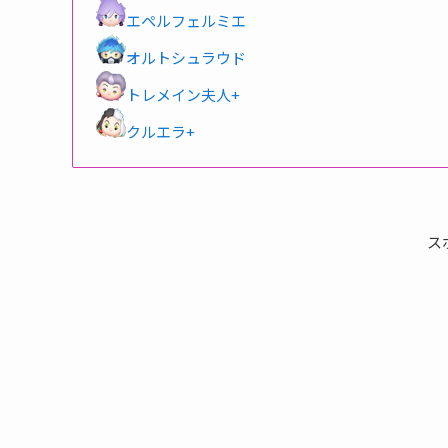
エペルフェルミエ
オルトシュラウド
トレメイン夫人+
クルエラ+
ス