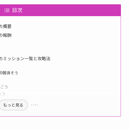
目次
目の概要
目の報酬
目のミッション一覧と攻略法
00個消そう
稼ごう
よう
もっと見る