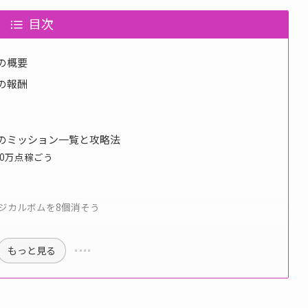
目次
目の概要
目の報酬
目のミッション一覧と攻略法
50万点稼ごう
マジカルボムを8個消そう
もっと見る