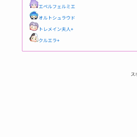
エペルフェルミエ
オルトシュラウド
トレメイン夫人+
クルエラ+
ス