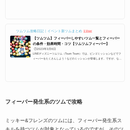
ッションが多数ありますが 特に1プレイで○回フィーバーするっていうミッ
ションがあり どうすればフィーバーに入るのか？ フィーバーに継続する時
間などを攻略していきます フィーバータイムとは？突入するにはまずフィ
ーバーに突入するにはフィーバーゲージと呼ばれる ゲージを貯めなけれ
ば、フィーバータイムに突入できませんこのゲージが満タンになるとフィー
バータイムに入ることが出来ま...
ツムツム攻略日記｜イベント新ツムまとめ
1 User
【ツムツム】フィーバーしやすいツム一覧とフィーバー
の条件・効果時間・コツ【ツムツムフィーバー】
🕒️2023年3月6日
LINEディズニーツムツム（Tsum Tsum）では、ビンゴミッションなどでフ
ィーバーをたくさんしよう！などのミッションが登場します。ですが、なか
なかツムツムフィーバーをたくさんするにはコツが必要です。特に6回、7
回、8回、9回と指定数が多いミッションも登場するのですが、ここでは、そ
んなミッションを攻略するために必要なおすすめツムとフィーバーの条件
や、持続時間、更にはコツをまとめています！ツムツムフィーバーの条件・
持続時間・コツツムツムにはフィーバータイムというものが存在します。さ
らに、ビンゴミッションやイベ...
フィーバー発生系のツムで攻略
ミッキー&フレンズのツムには、フィーバー発生系ス
キルを持つツムが対象となっているのですが、そのツ