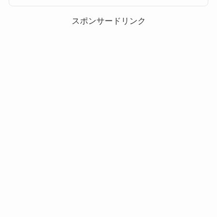
ンもぜひご覧ください。ツムツムミッキー＆フレンズシリーズのツム/ミッ
キーフレンズのツムに該当するキャラクター(対象ツム)一覧ミッキー＆フレ
ンズシリーズのツム/ミッキ...
スポンサードリンク