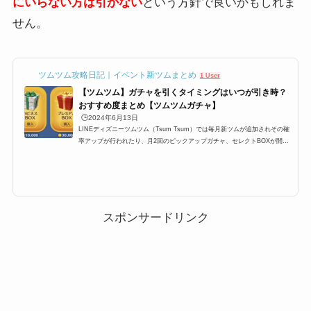
にいらない方は引かない
という方針で良いかもしれま
せん。
ツムツム攻略日記｜イベント新ツムまとめ
1 User
【ツムツム】ガチャを引くタイミングはいつが引き時？
おすすめ度まとめ【ツムツムガチャ】
🕒️2024年6月13日
LINEディズニーツムツム（Tsum Tsum）では毎月新ツムが追加されその確
率アップが行われたり、月2回のピックアップガチャ、セレクトBOXが開催
されます。ここ最近では上記のパターンが定例化されており、大体スケジュ
ールが予想できるようになったのですが、果たしてガチャは引くべきなの
か？ここでは、プレミアムBOX確率アップ・ピックアップガチャ・セレクト
BOXの3つのガチャは引くべきなのか、引くタイミングのおすすめをまとめ
ています。ツムツムにおけるガチャを引くタイミングLINEディズニーツム
ツム（Tsum Tsum）では毎月新ツムが...
スポンサードリンク