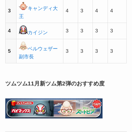
キャンディ大
3
4
3
4
4
王
4
3
3
3
3
カイジン
ベルウェザー
5
3
3
3
3
副市長
ツムツム11月新ツム第2弾のおすすめ度