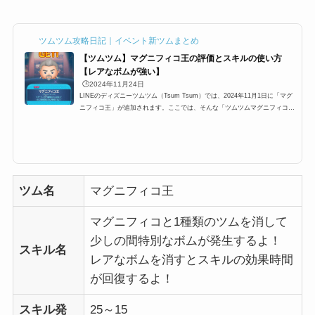
ツムツム攻略日記｜イベント新ツムまとめ
【ツムツム】マグニフィコ王の評価とスキルの使い方
【レアなボムが強い】
🕒️2024年11月24日
LINEのディズニーツムツム（Tsum Tsum）では、2024年11月1日に「マグ
ニフィコ王」が追加されます。ここでは、そんな「ツムツムマグニフィコ
王」「マグニフィコ王ツムツム」「マグニフィコツムツム」「ツムツムマグ
ニフィコ」の高得点・コイン稼ぎ・ビンゴ攻略についてまとめました。「マ
グニフィコ王」の総合評価スコア稼ぎ低スキルレベル（1〜3）のスコア稼ぎ
12345スキルレベル4以上のスコア稼ぎ12345コイン稼ぎ低スキルレベル
（1〜3）のコイン稼ぎ12345スキルレベル4以上のコイン稼ぎ12345ビンゴ攻
略ビンゴ攻略12345総合評価「マグニ...
ツム名
マグニフィコ王
マグニフィコと1種類のツムを消して
少しの間特別なボムが発生するよ！
スキル名
レアなボムを消すとスキルの効果時間
が回復するよ！
スキル発
25～15