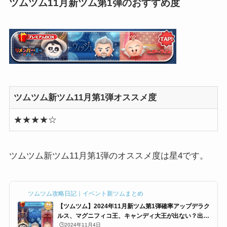
ツムツム11月新ツム第1弾のおすすめ度
ツムツム新ツム11月第1弾オススメ度
★★★★☆
ツムツム新ツム11月第1弾のオススメ度は星4です。
ツムツム攻略日記｜イベント新ツムまとめ
【ツムツム】2024年11月新ツム第1弾確率アップデラク
ルス、マグニフィコ王、キャンディ大王が出ない？出す
方法は
🕒️2024年11月4日