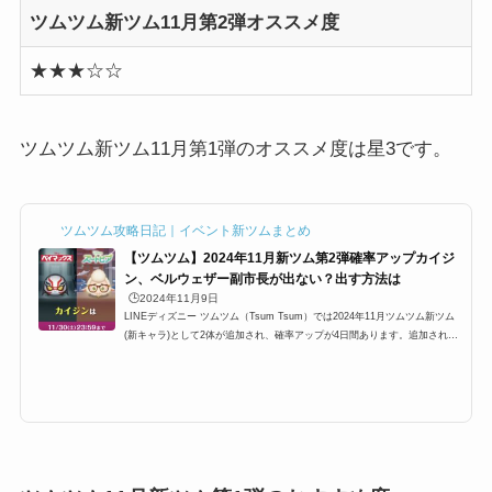
ツムツム新ツム11月第2弾オススメ度
★★★☆☆
ツムツム新ツム11月第1弾のオススメ度は星3です。
ツムツム攻略日記｜イベント新ツムまとめ
【ツムツム】2024年11月新ツム第2弾確率アップカイジ
ン、ベルウェザー副市長が出ない？出す方法は
🕒️2024年11月9日
LINEディズニー ツムツム（Tsum Tsum）では2024年11月ツムツム新ツム
(新キャラ)として2体が追加され、確率アップが4日間あります。追加される
のは、ベイマックスシリーズからカイジンとズートピアシリーズよりベルウ
ェザー副市長です。ツムツム新ツム第2弾は期間限定？常駐ツム？確率アッ
プ中でも出ないという声がありますが、確率はどのくらいなのでしょうか？
ここでは、2024年10月新ツム第1弾確率アップについてまとめています。20
24年11月ツムツム新ツム確率アップ第2弾の概要2024年9月ツムツム新ツム
確率アップ第2弾はベイマックス...