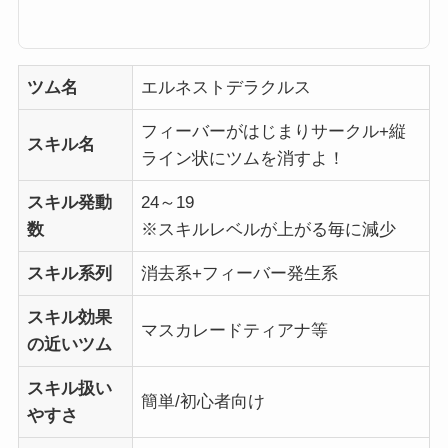
「ツムツムデラクルス」の高得点・コイン稼ぎ・ビンゴ攻略についてまとめ
ました。「エルネストデラクルス」の総合評価スコア稼ぎ低スキルレベル
（1〜3）のスコア稼ぎ12345スキルレベル4以上のスコア稼ぎ12345コイン稼
ぎ低スキルレベル（1〜3）のコイン稼ぎ12345スキルレベル4以上のコイン
稼ぎ12345ビンゴ攻略ビンゴ攻略1...
ツム名
エルネストデラクルス
フィーバーがはじまりサークル+縦
スキル名
ライン状にツムを消すよ！
スキル発動
24～19
数
※スキルレベルが上がる毎に減少
スキル系列
消去系+フィーバー発生系
スキル効果
マスカレードティアナ等
の近いツム
スキル扱い
簡単/初心者向け
やすさ