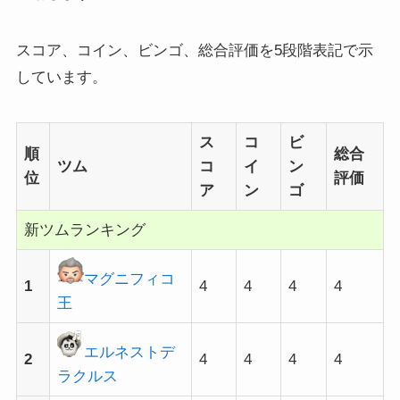
スコア、コイン、ビンゴ、総合評価を5段階表記で示
しています。
ス
コ
ビ
順
総合
ツム
コ
イ
ン
位
評価
ア
ン
ゴ
新ツムランキング
マグニフィコ
1
4
4
4
4
王
エルネストデ
2
4
4
4
4
ラクルス