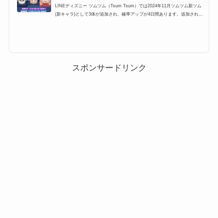
LINEディズニー ツムツム（Tsum Tsum）では2024年11月ツムツム新ツム
(新キャラ)として3体が追加され、確率アップが4日間あります。追加される
のは、追加されるのは、リメンバー・ミーより、デラクルス。ウィッシュシ
リーズより、マグニフィコ王。シュガーラッシュシリーズより、キャンディ
大王。ツムツム新ツム第1弾は期間限定？常駐ツム？確率アップ中でも出な
いという声がありますが、確率はどのくらいなのでしょうか？ここでは、20
24年11月新ツム第1弾確率アップについてまとめています。2024年11月ツム
ツム新ツム確率アップ第1弾の...
スポンサードリンク