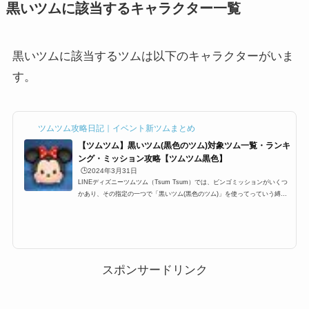
黒いツムに該当するキャラクター一覧
黒いツムに該当するツムは以下のキャラクターがいま
す。
ツムツム攻略日記｜イベント新ツムまとめ
【ツムツム】黒いツム(黒色のツム)対象ツム一覧・ランキ
ング・ミッション攻略【ツムツム黒色】
🕒️2024年3月31日
LINEディズニーツムツム（Tsum Tsum）では、ビンゴミッションがいくつ
かあり、その指定の一つで「黒いツム(黒色のツム)」を使ってっていう縛り
があります。ここでは、ツムツム黒いツム(ツムツム黒色のツム)の対象ツム
とランキングについてまとめています。ビンゴ2枚目の黒いツムを使って合
計5950Exp。ビンゴ3枚目の黒いツムのスキルを合計70回。ビンゴ4枚目の黒
いツムを使ってピッタリ350コイン。ツムツム黒いツム(黒色のツム)の対象
ツム一覧それではツムツムに登場する黒いツムの一覧ですビンゴミッション
で「黒いツム」としてカウン...
スポンサードリンク